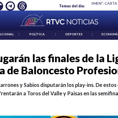
 ES UN CRIMEN": CARTA DE BETO CORAL
|
ABELARDO DE LA E
Temas del día:
ACIONAL
|
POLÍTICA
|
DEPORTES
|
ECONOMÍ
ugarán las finales de la L
a de Baloncesto Profesio
rrones y Sabios disputarán los play-ins. De estos 
frentarán a Toros del Valle y Paisas en las semifina