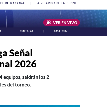
SPRIELLA Y DMG
|
ACUERDOS ENTRE ESTADOS UNIDOS E IRÁ
VER EN VIVO
A
|
CULTURA
|
JUSTICIA
iga Señal
nal 2026
4 equipos, saldrán los 2
les del torneo.