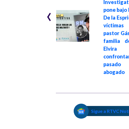
Investigat
‹
INRAVISIÓN
pone bajo 
Hace 3 meses
De la Espri
Lleno total en el
víctim
lanzamiento de
pastor Gá
Inravisión Cine
familia 
con ‘Sargento Paz’
Elvira
confron
pasado
abogado
Sigue a RTVC Not