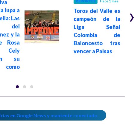
DEPORTES
Hace 1 mes
iva
la lupa a
Toros del Valle es
ella: Las
campeón de la
as del
Liga Señal
mez y la
Colombia de
de Rosa
Baloncesto tras
 Cely
vencer a Paisas
tan su
 como
icias en Google News y mantente conectado