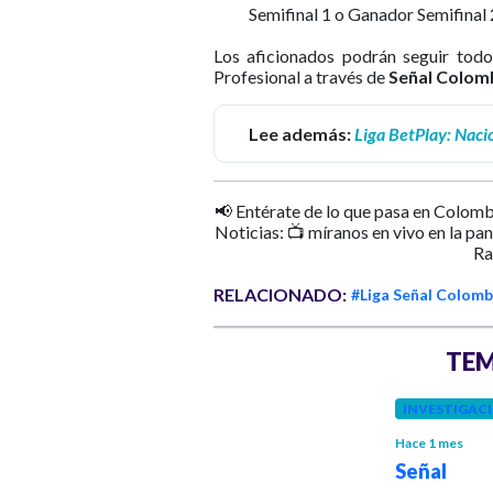
Semifinal 1 o Ganador Semifinal 2
Los aficionados podrán seguir todo
Profesional a través de
Señal Colomb
Lee además:
Liga BetPlay: Nacio
📢 Entérate de lo que pasa en Colomb
Noticias: 📺 míranos en vivo en la pa
Ra
RELACIONADO:
#Liga Señal Colomb
TEM
INVESTIGAC
Hace 1 mes
Señal