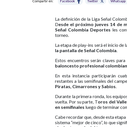
Compartir en:
Facebook
Twitter
Whatsapp
La definición de la Liga Señal Colo
D
esde el próximo jueves 14 de m
Señal Colombia Deportes
les cont
torneo.
La etapa de play-ins será el inicio de 
la pantalla de Señal Colombia
.
Estos encuentros serán claves para 
baloncesto profesional colombia
En esta instancia participarán cu
restantes a las semifinales del camp
Piratas, Cimarrones y Sabios
.
Durante la primera ronda, los equipo
vuelta. Por su parte, T
oros del Vall
en semifinales
luego de terminar com
Cabe recordar que, desde esta etapa 
sistema “mejor de cinco”, lo que signi