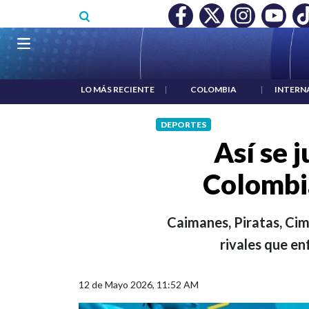
Pasar al contenido principal
O MÍNIMO NO DESTRUYÓ EMPLEO: JP MORGAN
|
"HABLAR NO
Navegación principal
LO MÁS RECIENTE
|
COLOMBIA
|
INTERN
DEPORTES
Así se j
Colombi
Caimanes, Piratas, Cima
rivales que en
12 de Mayo 2026, 11:52 AM