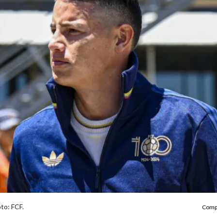
to: FCF.
Compa