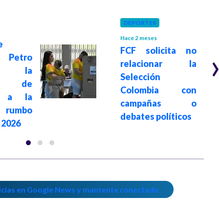
DEPORTES
Hace 2 meses
e
FCF solicita no
 Petro
relacionar la
ga la
Selección
ra de
Colombia con
a a la
campañas o
n rumbo
debates políticos
 2026
icias en Google News y mantente conectado