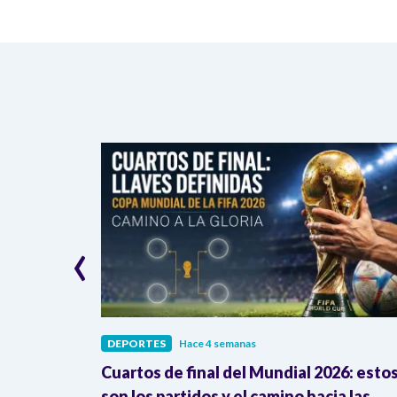
‹
DEPORTES
Hace 4 semanas
go: así
Cuartos de final del Mundial 2026: esto
ombia en la
son los partidos y el camino hacia las