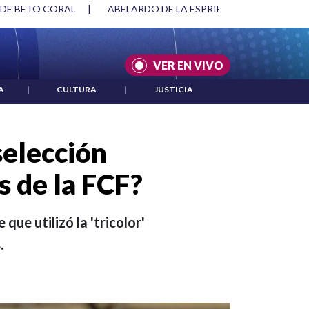
SPRIELLA Y DMG
|
ACUERDOS ENTRE ESTADOS UNIDOS E IRÁ
VER EN VIVO
A
|
CULTURA
|
JUSTICIA
selección
s de la FCF?
ue utilizó la 'tricolor'
.