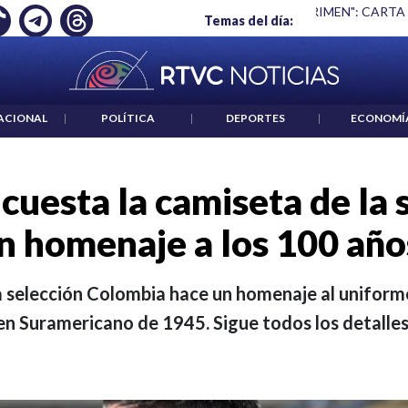
 ES UN CRIMEN": CARTA DE BETO CORAL
|
ABELARDO DE LA E
Temas del día:
ACIONAL
|
POLÍTICA
|
DEPORTES
|
ECONOMÍ
cuesta la camiseta de la 
 homenaje a los 100 año
 selección Colombia hace un homenaje al uniforme q
en Suramericano de 1945. Sigue todos los detalles