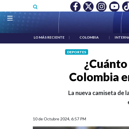
Pasar al contenido principal
O MÍNIMO NO DESTRUYÓ EMPLEO: JP MORGAN
|
"HABLAR NO
Navegación principal
LO MÁS RECIENTE
|
COLOMBIA
|
INTERN
DEPORTES
¿Cuánto 
Colombia en
La nueva camiseta de la
10 de Octubre 2024, 6:57 PM