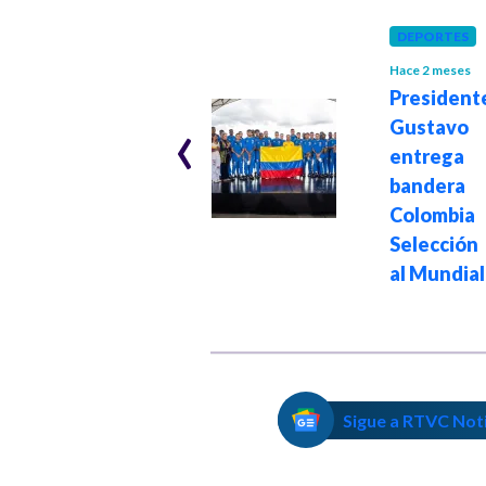
DEPORTES
Hace 2 meses
FÚTBOL
Hace 1 año
President
‹
Convocatoria de
Gustavo
la Selección
entre
Colombia para
bande
microciclo en
Colombi
Barranquilla
Selecció
al Mundial
Sigue a RTVC Not