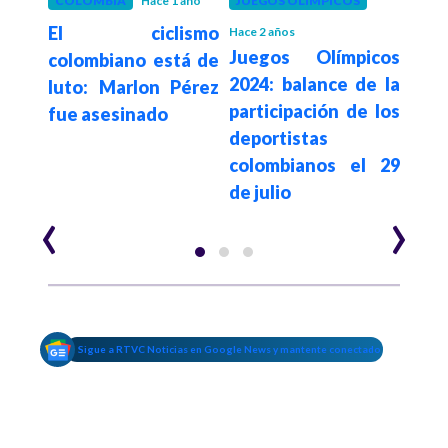
ño
COLOMBIA
Hace 1 año
JUEGOS OLÍMPICOS
COL
lismo
El ciclismo
Jue
Hace 2 años
Juegos Olímpicos
urió
colombiano está de
el 
2024: balance de la
en la
luto: Marlon Pérez
ina
participación de los
egro
fue asesinado
Colo
deportistas
colombianos el 29
de julio
‹
›
Sigue a RTVC Noticias en Google News y mantente conectado