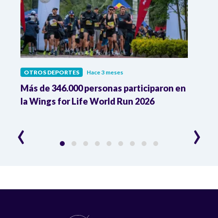
OTROS DEPORTES
Hace 3 meses
OTRO
Más de 346.000 personas participaron en
Wing
la Wings for Life World Run 2026
carr
lesi
‹
›