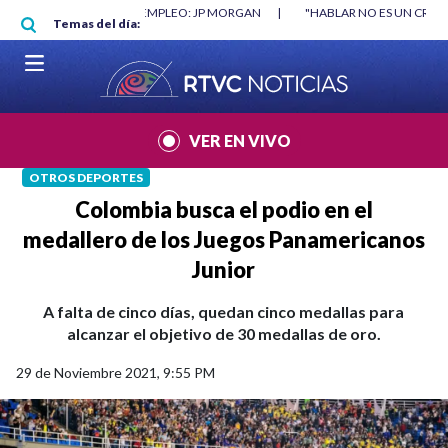
Pasar al contenido principal
RGAN
|
"HABLAR NO ES UN CRIMEN": CARTA DE BETO CORAL
|
ABELAR
Temas del día:
VER EN VIVO
OTROS DEPORTES
Colombia busca el podio en el
medallero de los Juegos Panamericanos
Junior
A falta de cinco días, quedan cinco medallas para
alcanzar el objetivo de 30 medallas de oro.
29 de Noviembre 2021, 9:55 PM