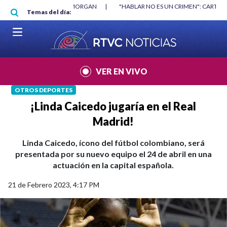
Pasar al contenido principal
RGAN
|
"HABLAR NO ES UN CRIMEN": CARTA DE BETO CORAL
|
ABELAR
Temas del día:
VER EN VIVO
OTROS DEPORTES
¡Linda Caicedo jugaría en el Real
Madrid!
Linda Caicedo, ícono del fútbol colombiano, será
presentada por su nuevo equipo el 24 de abril en una
actuación en la capital española.
21 de Febrero 2023, 4:17 PM