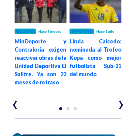
o
BOGOTÁ
Hace 3 meses
DEPORTES
Hace 1 año
DEP
ombia
MinDeporte y
Linda Caicedo:
Fina
Sub-
Contraloría exigen
nominada al Trofeo
Mede
inda
reactivar obras de la
Kopa como mejor
defi
e la
Unidad Deportiva El
futbolista Sub-21
en 
Salitre. Ya son 22
del mundo
Gira
meses de retraso
‹
›