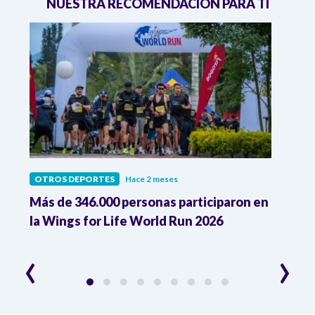
NUESTRA RECOMENDACIÓN PARA TI
OTROS DEPORTES
Hace 2 meses
OTRO
Más de 346.000 personas participaron en
Wing
la Wings for Life World Run 2026
carr
lesi
‹
›