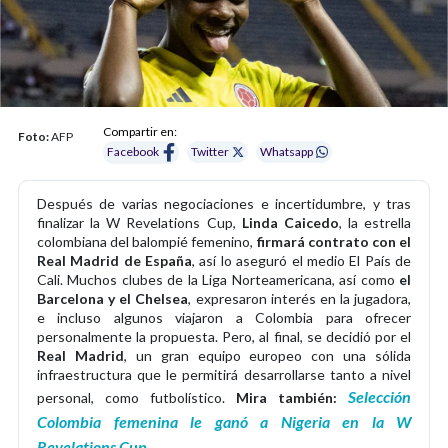
Compartir en:
Foto:
AFP
Facebook
Twitter
Whatsapp
Después de varias negociaciones e incertidumbre, y tras
finalizar la W Revelations Cup,
Linda Caicedo
, la estrella
colombiana del balompié femenino,
firmará contrato con el
Real Madrid de España
, así lo aseguró el medio El País de
Cali. Muchos clubes de la Liga Norteamericana, así como
el
Barcelona y el Chelsea
, expresaron interés en la jugadora,
e incluso algunos viajaron a Colombia para ofrecer
personalmente la propuesta. Pero, al final, se decidió por el
Real Madrid
, un gran equipo europeo con una sólida
infraestructura que le permitirá desarrollarse tanto a nivel
Selección
personal, como futbolístico.
Mira también:
Colombia femenina le ganó a Nigeria en la W
Revelations Cup