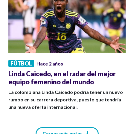
FÚTBOL
Hace 2 años
Linda Caicedo, en el radar del mejor
equipo femenino del mundo
La colombiana Linda Caicedo podría tener un nuevo
rumbo en su carrera deportiva, puesto que tendría
una nueva oferta internacional.
Paginación
Cargar más notas