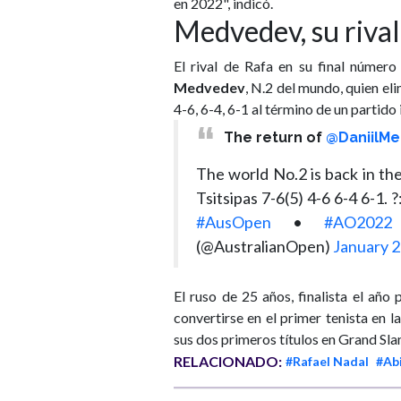
en 2022", indicó.
Medvedev, su rival
El rival de Rafa en su final núme
Medvedev
, N.2 del mundo, quien eli
4-6, 6-4, 6-1 al término de un partido
The return of
@DaniilM
The world No.2 is back in th
Tsitsipas 7-6(5) 4-6 6-4 6-1. ?
#AusOpen
•
#AO2022
(@AustralianOpen)
January 2
El ruso de 25 años, finalista el a
convertirse en el primer tenista en
sus dos primeros títulos en Grand Sla
RELACIONADO:
#Rafael Nadal
#Abi