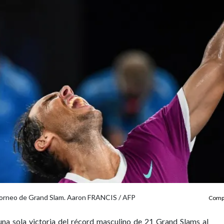
 torneo de Grand Slam. Aaron FRANCIS / AFP
Compa
una sola victoria del récord masculino de 21 Grand Slams al