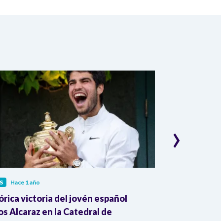
›
S
Hace 1 año
TENIS
Hace 1 añ
órica victoria del jovén español
Daniel Galán 
os Alcaraz en la Catedral de
quedó fuera