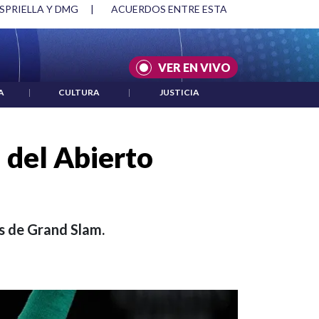
SPRIELLA Y DMG
|
ACUERDOS ENTRE ESTADOS UNIDOS E IRÁ
VER EN VIVO
A
|
CULTURA
|
JUSTICIA
 del Abierto
os de Grand Slam.