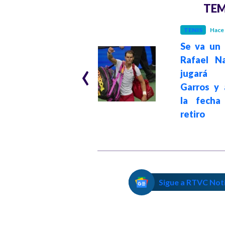
TEM
TENIS
Hace 
TENIS
Hace 1 año
Se va un 
‹
¿Roger Federer
Rafael N
jugará su último
jugará 
partido junto a
Garros y 
Rafael Nadal?
la fecha
retiro
Sigue a RTVC Not