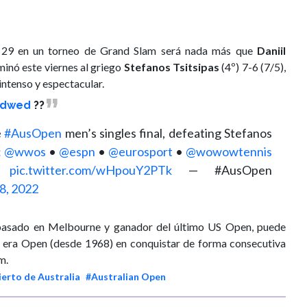
ro 29 en un torneo de Grand Slam será nada más que
Daniil
minó este viernes al griego
Stefanos Tsitsipas
(4º) 7-6 (7/5),
 intenso y espectacular.
edwed
??
e
#AusOpen
men’s singles final, defeating Stefanos
:
@wwos
•
@espn
•
@eurosport
•
@wowowtennis
pic.twitter.com/wHpouY2PTk
— #AusOpen
8, 2022
ño pasado en Melbourne y ganador del último US Open, puede
 la era Open (desde 1968) en conquistar de forma consecutiva
m.
erto de Australia
#Australian Open