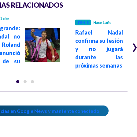
AS RELACIONADOS
1 año
TENIS
Hace 1 año
grande:
Rafael Nadal
adal no
confirma su lesión
Roland
y no jugará
anunció
durante las
 de su
próximas semanas
icias en Google News y mantente conectado