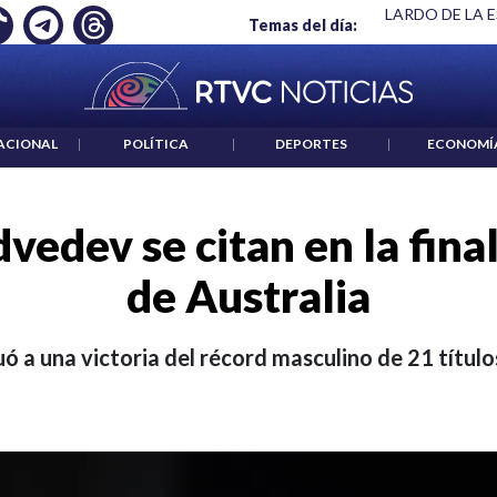
 ES UN CRIMEN": CARTA DE BETO CORAL
|
ABELARDO DE LA E
Temas del día:
ACIONAL
|
POLÍTICA
|
DEPORTES
|
ECONOMÍ
vedev se citan en la final
de Australia
tuó a una victoria del récord masculino de 21 títul