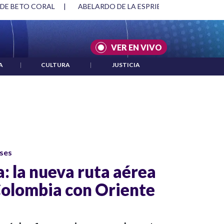
 DE BETO CORAL
|
ABELARDO DE LA ESPRIELLA Y DMG
|
VER EN VIVO
A
|
CULTURA
|
JUSTICIA
ses
: la nueva ruta aérea
Colombia con Oriente