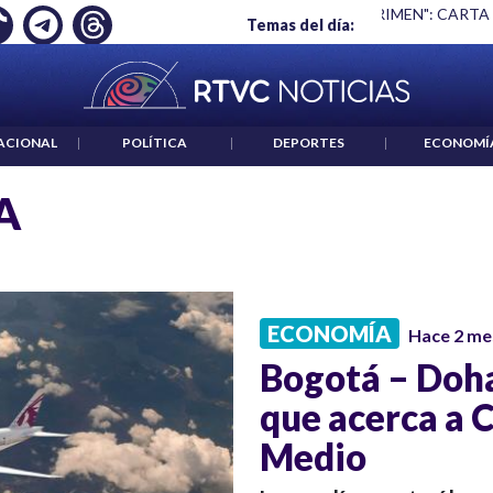
Ó EMPLEO: JP MORGAN
|
"HABLAR NO ES UN CRIMEN": CARTA
Temas del día:
ACIONAL
|
POLÍTICA
|
DEPORTES
|
ECONOMÍ
A
ECONOMÍA
Hace 2 me
Bogotá – Doha
que acerca a 
Medio