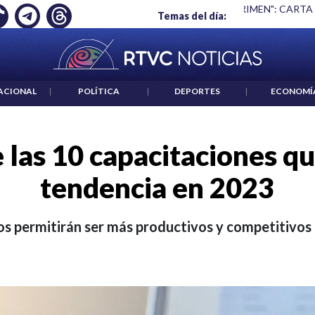
 ES UN CRIMEN": CARTA DE BETO CORAL
|
ABELARDO DE LA E
Temas del día:
ACIONAL
|
POLÍTICA
|
DEPORTES
|
ECONOMÍ
 las 10 capacitaciones qu
tendencia en 2023
s permitirán ser más productivos y competitivos 