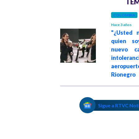
TEM
COLOMBIA
COLOMBIA
Hace 3 años
Hace 3 años
"¿Usted no sabe
"¿Usted 
quien soy yo?":
quien so
nuevo caso de
nuevo c
intolerancia en el
intoleranc
aeropuerto de
aeropue
Rionegro
Rionegro
Sigue a RTVC Not