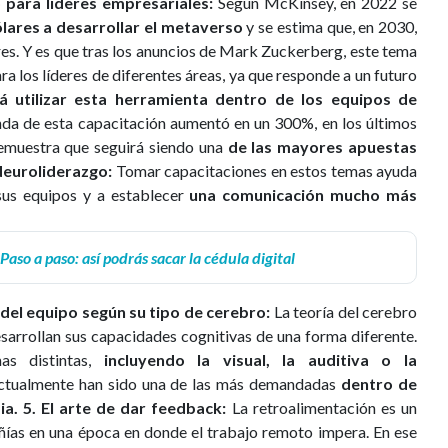
 para líderes empresariales:
Según McKinsey, en 2022 se
ólares a desarrollar el metaverso
y se estima que, en 2030,
res. Y es que tras los anuncios de Mark Zuckerberg, este tema
ra los líderes de diferentes áreas, ya que responde a un futuro
á utilizar esta herramienta dentro de los equipos de
nda de esta capacitación aumentó en un 300%, en los últimos
demuestra que seguirá siendo una
de las mayores apuestas
Neuroliderazgo:
Tomar capacitaciones en estos temas ayuda
 sus equipos y a establecer
una comunicación mucho más
Paso a paso: así podrás sacar la cédula digital
 del equipo según su tipo de cerebro:
La teoría del cerebro
sarrollan sus capacidades cognitivas de una forma diferente.
as distintas,
incluyendo la visual, la auditiva o la
actualmente han sido una de las más demandadas
dentro de
ia.
5. El arte de dar feedback:
La retroalimentación es un
ías en una época en donde el trabajo remoto impera. En ese