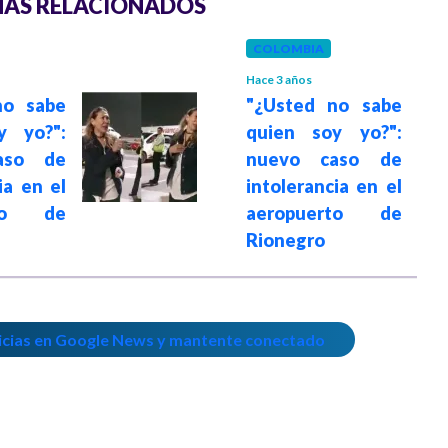
AS RELACIONADOS
COLOMBIA
Hace 3 años
no sabe
"¿Usted no sabe
y yo?":
quien soy yo?":
aso de
nuevo caso de
ia en el
intolerancia en el
rto de
aeropuerto de
Rionegro
icias en Google News y mantente conectado