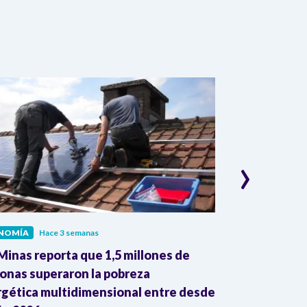
›
NOMÍA
Hace 3 semanas
ECONOMÍA
Hac
inas reporta que 1,5 millones de
Dane reporta
onas superaron la pobreza
colombianas 
gética multidimensional entre desde
mayo con gan