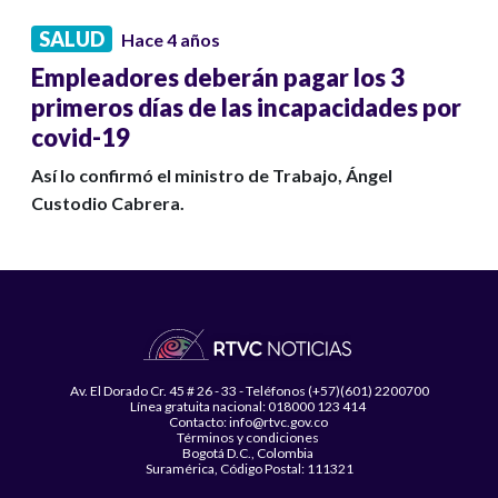
SALUD
Hace 4 años
Empleadores deberán pagar los 3
primeros días de las incapacidades por
covid-19
Así lo confirmó el ministro de Trabajo, Ángel
Custodio Cabrera.
Av. El Dorado Cr. 45 # 26 - 33 - Teléfonos (+57)(601) 2200700
Línea gratuita nacional: 018000 123 414
Contacto: info@rtvc.gov.co
Términos y condiciones
Bogotá D.C., Colombia
Suramérica, Código Postal: 111321