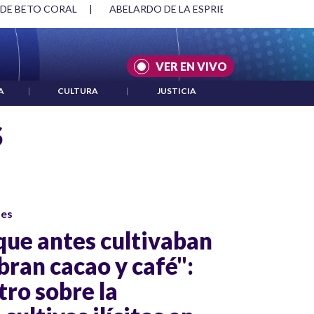
 DE BETO CORAL
|
ABELARDO DE LA ESPRIELLA Y DMG
|
VER EN VIVO
A
|
CULTURA
|
JUSTICIA
S
ses
ue antes cultivaban
bran cacao y café":
tro sobre la