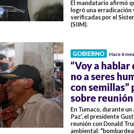
El mandatario afirmó q
logró una erradicación
verificadas por el Sis
(SIIM).
GOBIERNO
Hace 6 me
“Voy a hablar
no a seres hum
con semillas”
sobre reunión
En Tumaco, durante un 
Paz’, el presidente Gust
reunión con Donald Tru
ambiental: “bombardear”