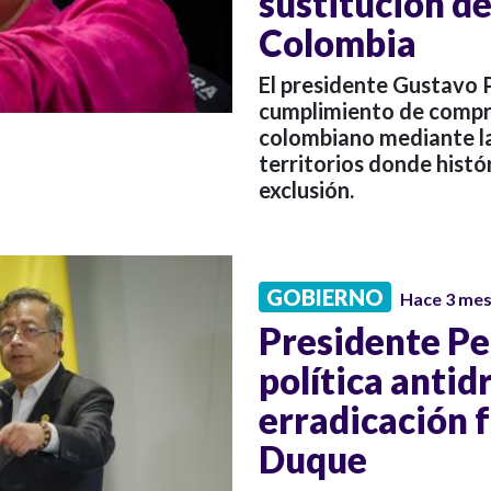
sustitución de 
Colombia
El presidente Gustavo 
cumplimiento de compr
colombiano mediante la 
territorios donde hist
exclusión.
GOBIERNO
Hace 3 me
Presidente Pe
política antid
erradicación 
Duque