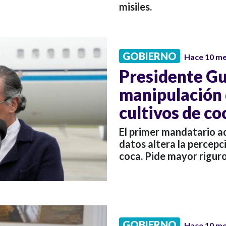
misiles.
GOBIERNO
Hace 10 m
Presidente Gu
manipulación 
cultivos de co
El primer mandatario ad
datos altera la percepc
coca. Pide mayor rigur
GOBIERNO
Hace 10 m