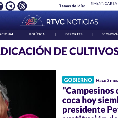
Ó EMPLEO: JP MORGAN
|
"HABLAR NO ES UN CRIMEN": CARTA
Temas del día:
ACIONAL
|
POLÍTICA
|
DEPORTES
|
ECONOMÍ
DICACIÓN DE CULTIVO
GOBIERNO
Hace 3 me
"Campesinos q
coca hoy siem
presidente Pe