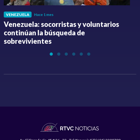
VENEZUELA
Hace 1 mes
Venezuela: socorristas y voluntarios
C
continúan la búsqueda de
a
sobrevivientes
l