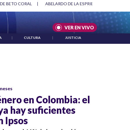
 DE BETO CORAL
|
ABELARDO DE LA ESPRIELLA Y DMG
|
VER EN VIVO
A
|
CULTURA
|
JUSTICIA
 meses
énero en Colombia: el
ya hay suficientes
n Ipsos