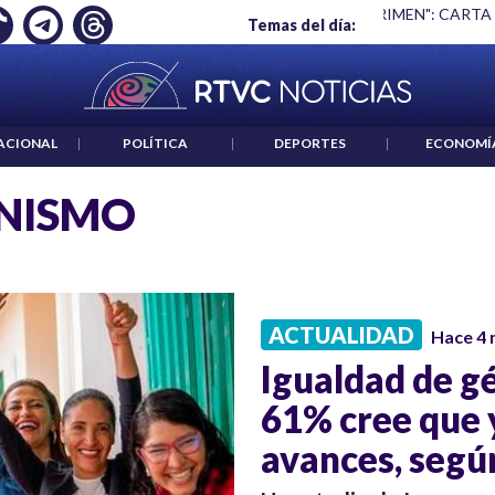
Ó EMPLEO: JP MORGAN
|
"HABLAR NO ES UN CRIMEN": CARTA
Temas del día:
ACIONAL
|
POLÍTICA
|
DEPORTES
|
ECONOMÍ
NISMO
ACTUALIDAD
Hace 4
Igualdad de g
61% cree que 
avances, segú