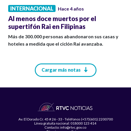
INTERNACIONAL
Hace 4 años
Al menos doce muertos por el
supertifón Rai en Filipinas
Más de 300.000 personas abandonaron sus casas y
hoteles a medida que el ciclón Rai avanzaba.
Paginación
Cargar más notas
Av. El Dorado Cr. 45 # 26 - 33 - Teléfonos (+57)(601) 2200700
Línea gratuita nacional: 018000 123 414
Contacto: info@rtvc.gov.co