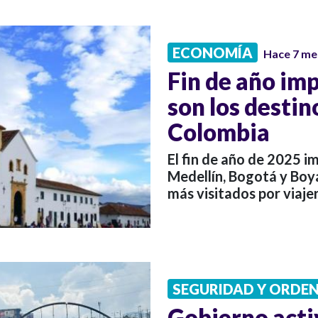
ECONOMÍA
Hace 7 me
Fin de año imp
son los destin
Colombia
El fin de año de 2025 i
Medellín, Bogotá y Boy
más visitados por viaje
SEGURIDAD Y ORDE
Gobierno acti