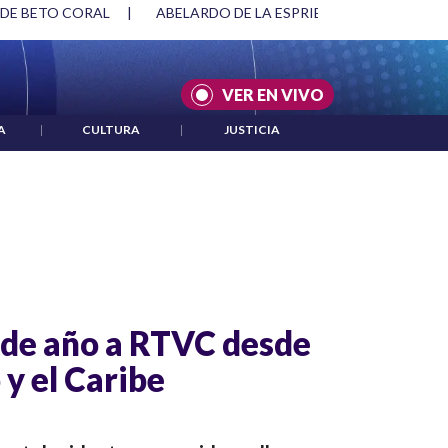
 DE BETO CORAL
|
ABELARDO DE LA ESPRIELLA Y DMG
|
VER EN VIVO
A
|
CULTURA
|
JUSTICIA
n de año a RTVC desde
y el Caribe