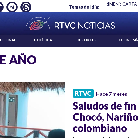
Ó EMPLEO: JP MORGAN
|
"HABLAR NO ES UN CRIMEN": CARTA
Temas del día:
ACIONAL
|
POLÍTICA
|
DEPORTES
|
ECONOMÍ
DE AÑO
RTVC
Hace 7 meses
Saludos de fi
Chocó, Nariño 
colombiano