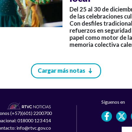
Del 25 al 30 de diciembr
de las celebraciones cu
Con desfiles tradicion
refuerzos en seguridad 
papel como motor de la
memoria colectiva cale
Cargar más notas
Síguenos en
léfonos (+57)(601) 2200700
 nacional: 018000 123 414
ntacto: info@rtvc.gov.co