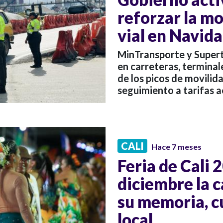
reforzar la mo
vial en Navid
MinTransporte y Super
en carreteras, terminal
de los picos de movilid
seguimiento a tarifas a
CALI
Hace 7 meses
Feria de Cali 2
diciembre la c
su memoria, c
local