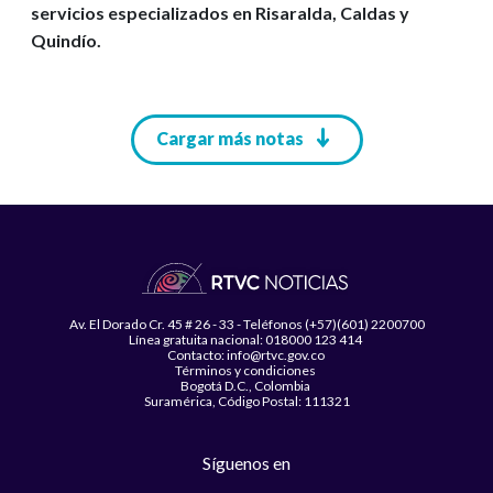
servicios especializados en Risaralda, Caldas y
Quindío.
Paginación
Cargar más notas
Av. El Dorado Cr. 45 # 26 - 33 - Teléfonos (+57)(601) 2200700
Línea gratuita nacional: 018000 123 414
Contacto: info@rtvc.gov.co
Términos y condiciones
Bogotá D.C., Colombia
Suramérica, Código Postal: 111321
Síguenos en