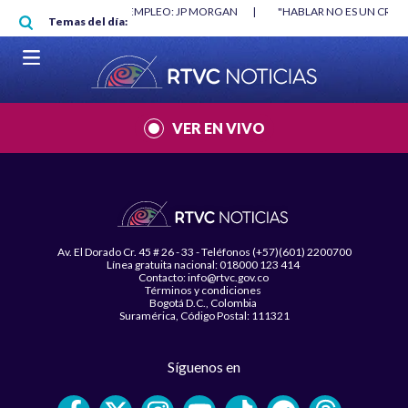
Pasar al contenido principal
O MÍNIMO NO DESTRUYÓ EMPLEO: JP MORGAN
|
"HABLAR NO ES UN CRIME
Temas del día:
L MUNDIAL 2026
|
VER EN VIVO
Av. El Dorado Cr. 45 # 26 - 33 - Teléfonos (+57)(601) 2200700
Línea gratuita nacional: 018000 123 414
Contacto: info@rtvc.gov.co
Términos y condiciones
Bogotá D.C., Colombia
Suramérica, Código Postal: 111321
Síguenos en