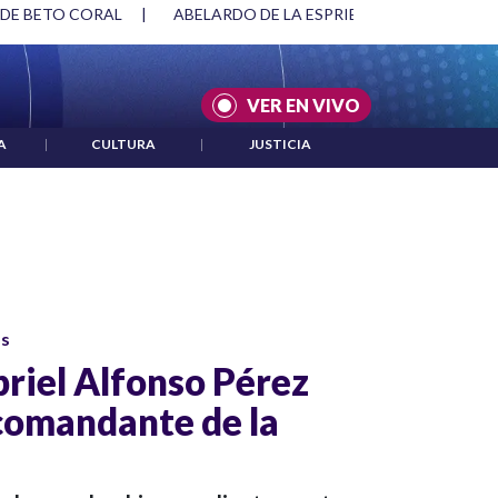
 DE BETO CORAL
|
ABELARDO DE LA ESPRIELLA Y DMG
|
VER EN VIVO
A
|
CULTURA
|
JUSTICIA
os
riel Alfonso Pérez
 comandante de la