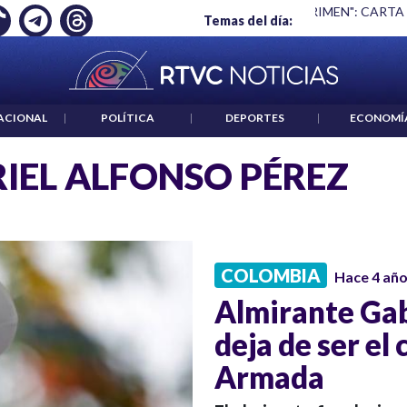
Ó EMPLEO: JP MORGAN
|
"HABLAR NO ES UN CRIMEN": CARTA
Temas del día:
ACIONAL
|
POLÍTICA
|
DEPORTES
|
ECONOMÍ
IEL ALFONSO PÉREZ
COLOMBIA
Hace 4 añ
Almirante Gab
deja de ser el
Armada