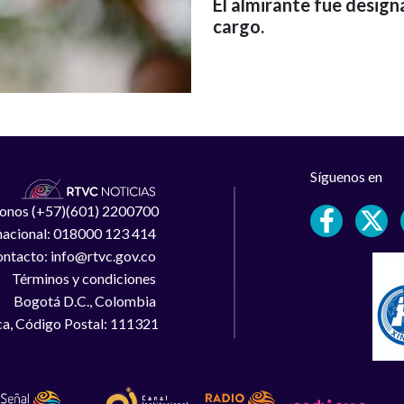
El almirante fue design
cargo.
Síguenos en
léfonos (+57)(601) 2200700
 nacional: 018000 123 414
ntacto: info@rtvc.gov.co
Términos y condiciones
Bogotá D.C., Colombia
a, Código Postal: 111321