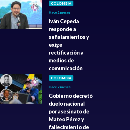
COLOMBIA
Hace 2 meses
Iván Cepeda
responde a
señalamientos y
exige
rectificación a
medios de
comunicación
COLOMBIA
Hace 2 meses
Gobierno decretó
duelo nacional
por asesinato de
Mateo Pérez y
fallecimiento de