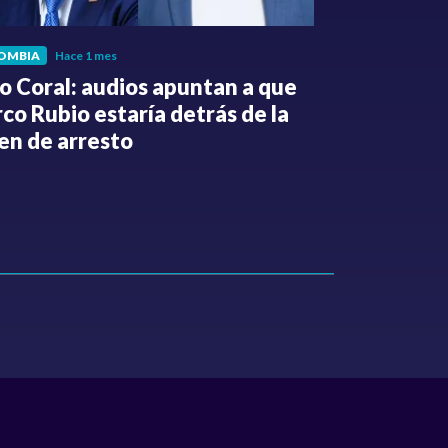
OMBIA
Hace 1 mes
POLÍTICA
Hace 
o Coral: audios apuntan a que
Gabriel Be
co Rubio estaría detrás de la
de la Espri
en de arresto
de despedi
públicos