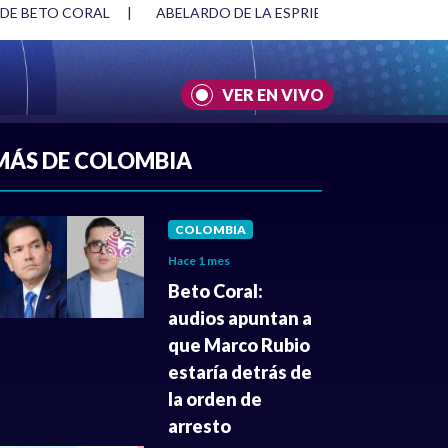
 DE BETO CORAL
|
ABELARDO DE LA ESPRIELLA Y DMG
|
VER EN VIVO
A
|
CULTURA
|
JUSTICIA
MÁS DE COLOMBIA
COLOMBIA
Hace 1 mes
Beto Coral:
audios apuntan a
que Marco Rubio
estaría detrás de
la orden de
arresto