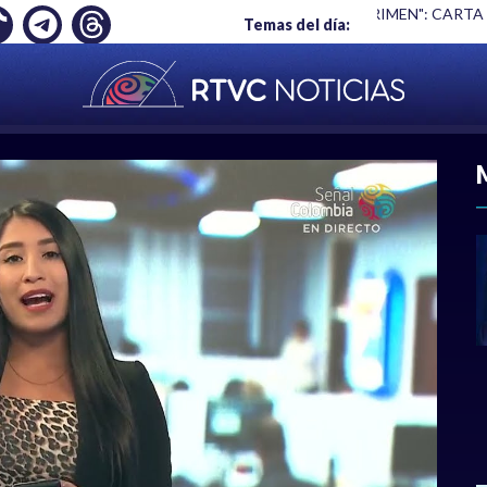
Ó EMPLEO: JP MORGAN
|
"HABLAR NO ES UN CRIMEN": CARTA
Temas del día:
ACIONAL
|
POLÍTICA
|
DEPORTES
|
ECONOMÍ