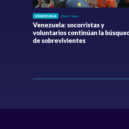
VENEZUELA
Hace 1 mes
fue
Venezuela: socorristas y
o no ha
voluntarios continúan la búsque
Hollman
de sobrevivientes