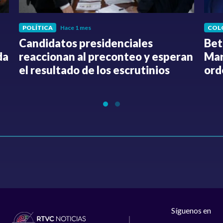
POLÍTICA
Hace 1 mes
COL
Candidatos presidenciales
Bet
da
reaccionan al preconteo y esperan
Mar
el resultado de los escrutinios
ord
Síguenos en