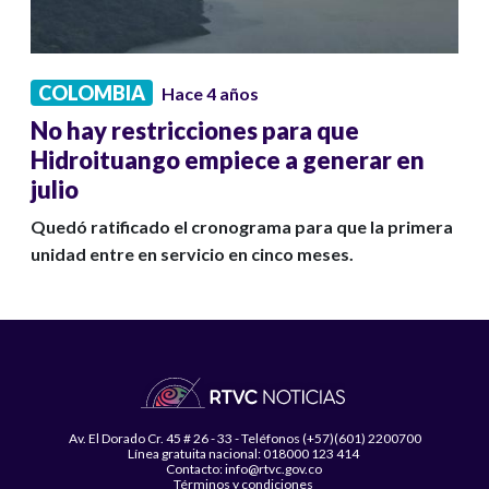
COLOMBIA
Hace 4 años
No hay restricciones para que
Hidroituango empiece a generar en
julio
Quedó ratificado el cronograma para que la primera
unidad entre en servicio en cinco meses.
Av. El Dorado Cr. 45 # 26 - 33 - Teléfonos (+57)(601) 2200700
Línea gratuita nacional: 018000 123 414
Contacto: info@rtvc.gov.co
Términos y condiciones