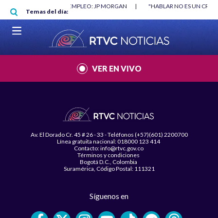
Pasar al contenido principal
O MÍNIMO NO DESTRUYÓ EMPLEO: JP MORGAN
|
"HABLAR NO ES UN CRIME
Temas del día:
L MUNDIAL 2026
|
VER EN VIVO
Av. El Dorado Cr. 45 # 26 - 33 - Teléfonos (+57)(601) 2200700
Línea gratuita nacional: 018000 123 414
Contacto: info@rtvc.gov.co
Términos y condiciones
Bogotá D.C., Colombia
Suramérica, Código Postal: 111321
Síguenos en