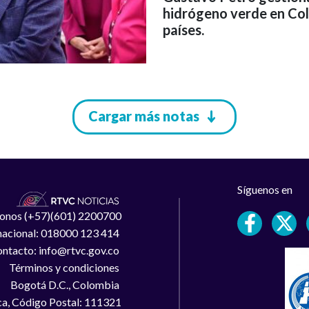
hidrógeno verde en Col
países.
Cargar más notas
Síguenos en
léfonos (+57)(601) 2200700
 nacional: 018000 123 414
ntacto: info@rtvc.gov.co
Términos y condiciones
Bogotá D.C., Colombia
a, Código Postal: 111321