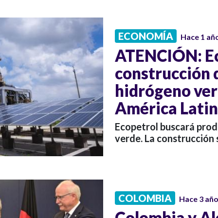
ECONOMÍA
Hace 1 añ
ATENCIÓN: Ec
construcción d
hidrógeno ver
América Lati
Ecopetrol buscará prod
verde. La construcción 
COLOMBIA
Hace 3 añ
Colombia y Al