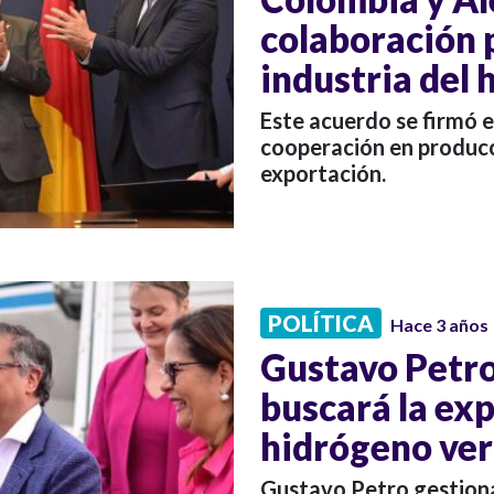
colaboración 
industria del
Este acuerdo se firmó es
cooperación en producc
exportación.
POLÍTICA
Hace 3 años
Gustavo Petro
buscará la ex
hidrógeno ve
Gustavo Petro gestiona