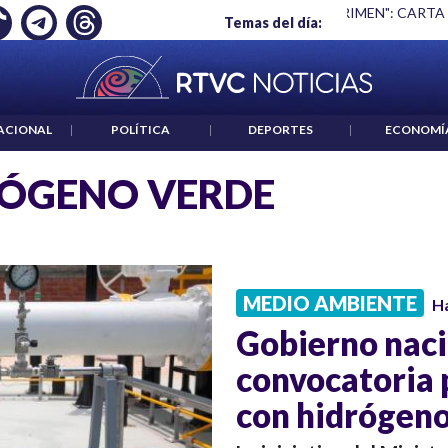
Ó EMPLEO: JP MORGAN
|
"HABLAR NO ES UN CRIMEN": CARTA
Temas del día:
ACIONAL
|
POLÍTICA
|
DEPORTES
|
ECONOMÍ
ÓGENO VERDE
MEDIO AMBIENTE
H
Gobierno naci
convocatoria 
con hidrógeno