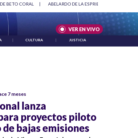
 DE BETO CORAL
|
ABELARDO DE LA ESPRIELLA Y DMG
|
VER EN VIVO
A
|
CULTURA
|
JUSTICIA
ace 7 meses
onal lanza
para proyectos piloto
 de bajas emisiones