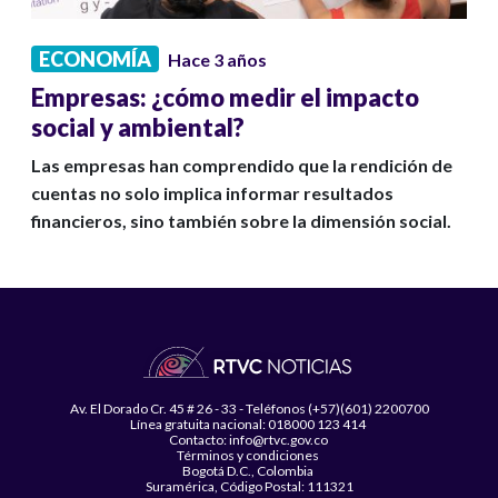
ECONOMÍA
Hace 3 años
Empresas: ¿cómo medir el impacto
social y ambiental?
Las empresas han comprendido que la rendición de
cuentas no solo implica informar resultados
financieros, sino también sobre la dimensión social.
Av. El Dorado Cr. 45 # 26 - 33 - Teléfonos (+57)(601) 2200700
Línea gratuita nacional: 018000 123 414
Contacto: info@rtvc.gov.co
Términos y condiciones
Bogotá D.C., Colombia
Suramérica, Código Postal: 111321