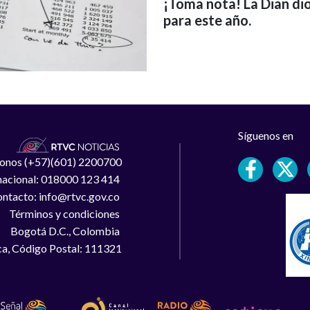
¡Toma nota! La Dian dio
para este año.
Síguenos en
léfonos (+57)(601) 2200700
 nacional: 018000 123 414
ntacto: info@rtvc.gov.co
Términos y condiciones
Bogotá D.C., Colombia
a, Código Postal: 111321