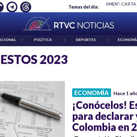
Ó EMPLEO: JP MORGAN
|
"HABLAR NO ES UN CRIMEN": CARTA
Temas del día:
ACIONAL
|
POLÍTICA
|
DEPORTES
|
ECONOMÍ
ESTOS 2023
ECONOMÍA
Hace 1 añ
¡Conócelos! Es
para declarar
Colombia en 