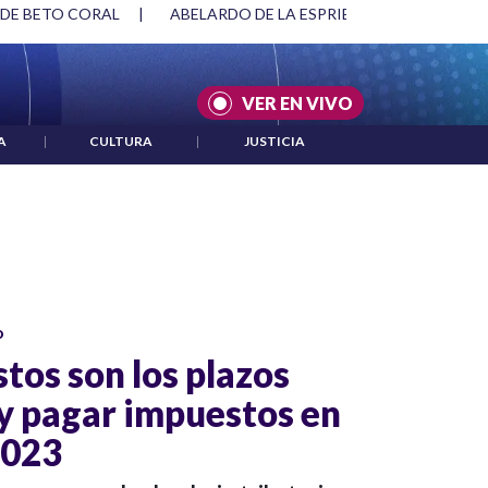
 DE BETO CORAL
|
ABELARDO DE LA ESPRIELLA Y DMG
|
VER EN VIVO
A
|
CULTURA
|
JUSTICIA
o
tos son los plazos
 y pagar impuestos en
2023