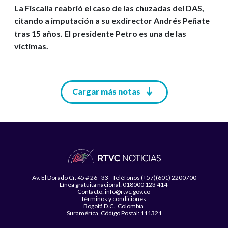
La Fiscalía reabrió el caso de las chuzadas del DAS,
citando a imputación a su exdirector Andrés Peñate
tras 15 años. El presidente Petro es una de las
víctimas.
Paginación
Cargar más notas
Av. El Dorado Cr. 45 # 26 - 33 - Teléfonos (+57)(601) 2200700
Línea gratuita nacional: 018000 123 414
Contacto: info@rtvc.gov.co
Términos y condiciones
Bogotá D.C., Colombia
Suramérica, Código Postal: 111321