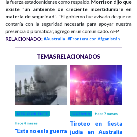
la fuerza estadounidense como respaldo,
Morrison dijo que
existe "un ambiente de creciente incertidumbre en
materia de seguridad".
"El gobierno fue avisado de que no
contaría con la seguridad necesaria para apoyar nuestra
presencia diplomática", agregó en un comunicado. AFP
RELACIONADO:
#Australia
#Frontera con Afganistán
TEMAS RELACIONADOS
 1 año
MEDIO ORIENTE
OCEANÍA
Hace 7 meses
PALE
irá a
Tiroteo en fiesta
Hace 4 meses
Hace 1
"Esta no es la guerra
Pal
años
judía en Australia