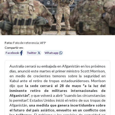
Foto:
Foto de referencia: AFP
Compartir en:
Facebook
Twitter
Whatsapp
Australia cerrará su embajada en Afganistán en los próximos
días, anunció este martes el primer ministro Scott Morrison,
en medio de crecientes temores sobre la seguridad en
Kabul ante el retiro de tropas estadounidenses. Morrison
dijo que
la sede cerrará el 28 de mayo "a la luz del
inminente retiro de militares internacionales de
Afganistán"
, y que volverá a abrir "cuando las circunstancias
lo permitan". Estados Unidos inició el retiro de sus tropas de
Afganistán,
una medida que genera incertidumbre sobre
el futuro del país asiático, envuelto en un conflicto con
los talibanes.
El gobierno y los servicios de seguridad en