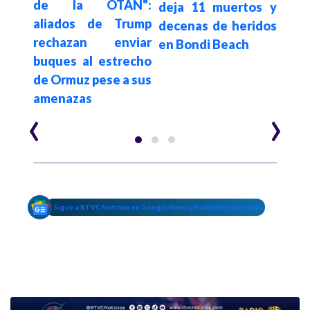
de la OTAN":
im
edes
deja 11 muertos y
aliados de Trump
rec
decenas de heridos
rechazan enviar
com
en Bondi Beach
buques al estrecho
co
de Ormuz pese a sus
geno
amenazas
‹
›
Sigue a RTVC Noticias en Google News y mantente conectado