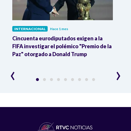
INTERNACIONAL
Hace 1 mes
INTE
Cincuenta eurodiputados exigen a la
1,000
FIFA investigar el polémico "Premio de la
Isra
Paz" otorgado a Donald Trump
pers
‹
›