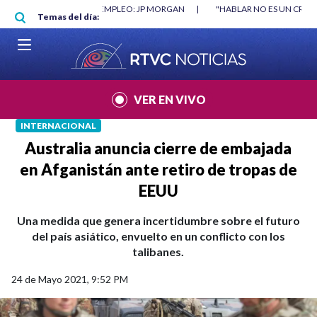
Pasar al contenido principal
RGAN
|
"HABLAR NO ES UN CRIMEN": CARTA DE BETO CORAL
|
ABELAR
Temas del día:
VER EN VIVO
INTERNACIONAL
Australia anuncia cierre de embajada
en Afganistán ante retiro de tropas de
EEUU
Una medida que genera incertidumbre sobre el futuro
del país asiático, envuelto en un conflicto con los
talibanes.
24 de Mayo 2021, 9:52 PM