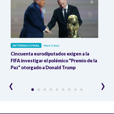
INTERNACIONAL
Hace 1 mes
INTE
Cincuenta eurodiputados exigen a la
1,000
FIFA investigar el polémico "Premio de la
Isra
Paz" otorgado a Donald Trump
pers
‹
›