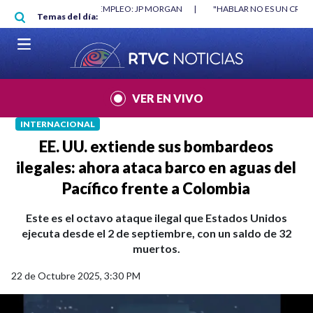
Pasar al contenido principal
O MÍNIMO NO DESTRUYÓ EMPLEO: JP MORGAN
|
"HABLAR NO ES UN CRIME
Temas del día:
L MUNDIAL 2026
|
VER EN VIVO
INTERNACIONAL
EE. UU. extiende sus bombardeos
ilegales: ahora ataca barco en aguas del
Pacífico frente a Colombia
Este es el octavo ataque ilegal que Estados Unidos
ejecuta desde el 2 de septiembre, con un saldo de 32
muertos.
22 de Octubre 2025, 3:30 PM