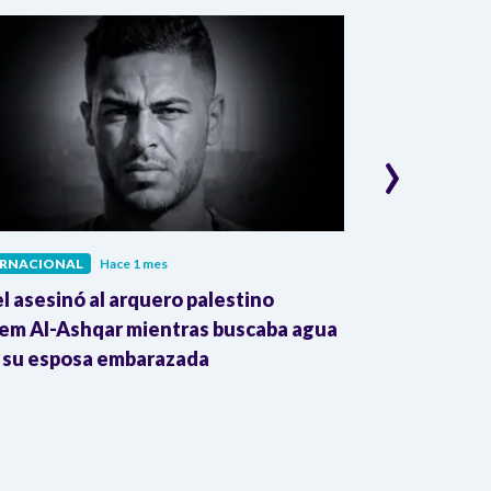
›
ERNACIONAL
Hace 1 mes
INTERNACIONAL
el asesinó al arquero palestino
The Guardian:
em Al-Ashqar mientras buscaba agua
Colombia impu
 su esposa embarazada
transnacional
Trump