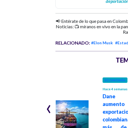
deportación
📢 Entérate de lo que pasa en Colomb
Noticias: 📺 míranos en vivo en la pa
Ra
RELACIONADO:
#Elon Musk
#Esta
TEM
ECONOMÍA
INTERNACIONAL
Hace 4 semanas
Hace 1 mes
Dane r
‹
Estados Unidos e
aumen
Irán acuerdan
exportaci
suspender
colombia
mutuamente sus
más de