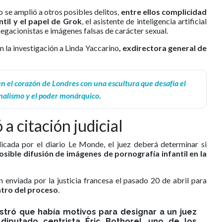
o se amplió a otros posibles delitos,
entre ellos complicidad
ntil y el papel de Grok
, el asistente de inteligencia artificial
negacionistas e imágenes falsas de carácter sexual.
n la investigación a Linda Yaccarino
, exdirectora general de
n el corazón de Londres con una escultura que desafía el
nalismo y el poder monárquico
.
a citación judicial
icada por el diario Le Monde, el juez deberá determinar si
osible difusión de imágenes de pornografía infantil en la
 enviada por la justicia francesa el pasado 20 de abril para
ntro del proceso
.
stró que había motivos para designar a un juez
l diputado centrista Éric Bothorel, uno de los