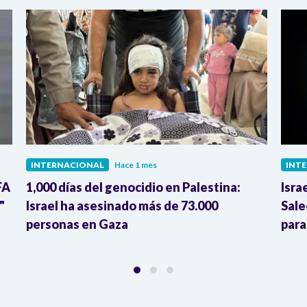
INTERNACIONAL
Hace 1 mes
INT
FA
1,000 días del genocidio en Palestina:
Isra
"
Israel ha asesinado más de 73.000
Sale
personas en Gaza
para