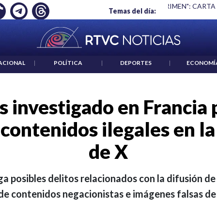
 ES UN CRIMEN": CARTA DE BETO CORAL
|
ABELARDO DE LA E
Temas del día:
ACIONAL
|
POLÍTICA
|
DEPORTES
|
ECONOMÍ
s investigado en Francia 
 contenidos ilegales en l
de X
ga posibles delitos relacionados con la difusión de
n de contenidos negacionistas e imágenes falsas de