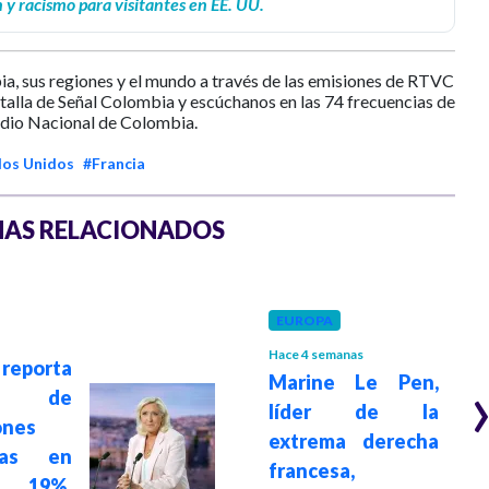
 y racismo para visitantes en EE. UU.
ia, sus regiones y el mundo a través de las emisiones de RTVC
ntalla de Señal Colombia y escúchanos en las 74 frecuencias de
dio Nacional de Colombia.
dos Unidos
#Francia
AS RELACIONADOS
EUROPA
Hace 4 semanas
eporta
Marine Le Pen,
to de
líder de la
ones
extrema derecha
nas en
francesa,
 19%,