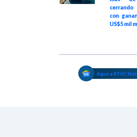
ataques y
cerrand
retoman diálogos
con ganan
en Catar
US$5 mil m
Sigue a RTVC Not