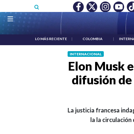
Pasar al contenido principal
O MÍNIMO NO DESTRUYÓ EMPLEO: JP MORGAN
|
"HABLAR NO
Navegación principal
LO MÁS RECIENTE
|
COLOMBIA
|
INTERN
INTERNACIONAL
Elon Musk e
difusión de
La justicia francesa inda
la la circulació