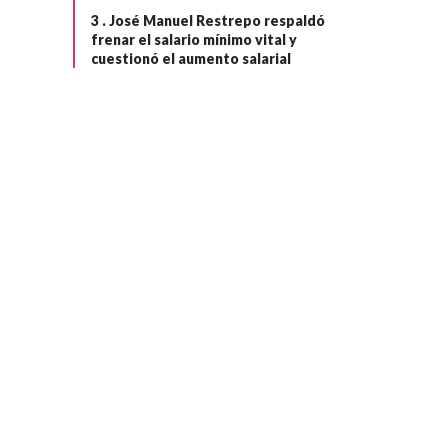
3 .
José Manuel Restrepo respaldó
frenar el salario mínimo vital y
cuestionó el aumento salarial
FÚTBOL
Hace 1 mes
Radio Nacional de
›
Colombia
transmite la
emoción de los
octavos de final