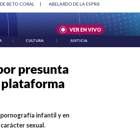
SPRIELLA Y DMG
|
ACUERDOS ENTRE ESTADOS UNIDOS E IRÁ
VER EN VIVO
A
|
CULTURA
|
JUSTICIA
por presunta
a plataforma
 pornografía infantil y en
 carácter sexual.