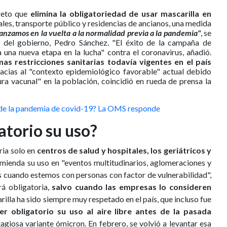
reto que
elimina la obligatoriedad de usar mascarilla en
ales, transporte público y residencias de ancianos, una medida
anzamos en la vuelta a la normalidad previa a la pandemia"
, se
e del gobierno, Pedro Sánchez. "El éxito de la campaña de
 una nueva etapa en la lucha" contra el coronavirus, añadió.
as restricciones sanitarias todavía vigentes en el país
acias al "contexto epidemiológico favorable" actual debido
ura vacunal" en la población, coincidió en rueda de prensa la
n de la pandemia de covid-19? La OMS responde
atorio su uso?
ria solo en
centros de salud y hospitales, los geriátricos y
mienda su uso en "eventos multitudinarios, aglomeraciones y
es cuando estemos con personas con factor de vulnerabilidad",
rá obligatoria,
salvo cuando las empresas lo consideren
arilla ha sido siempre muy respetado en el país, que incluso fue
er obligatorio su uso al aire libre antes de la pasada
agiosa variante ómicron. En febrero, se volvió a levantar esa