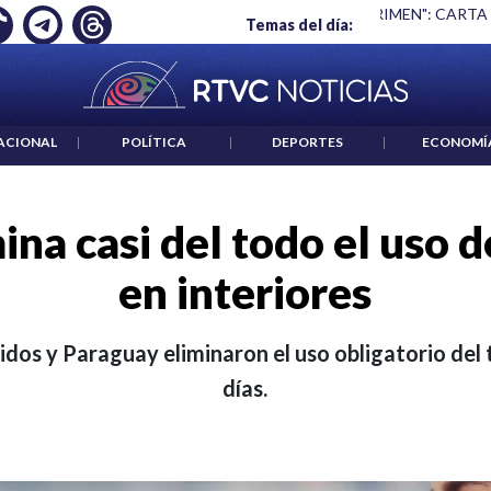
O ES UN CRIMEN": CARTA DE BETO CORAL
|
ABELARDO DE LA 
Temas del día:
ACIONAL
|
POLÍTICA
|
DEPORTES
|
ECONOMÍ
ina casi del todo el uso d
en interiores
dos y Paraguay eliminaron el uso obligatorio del 
días.