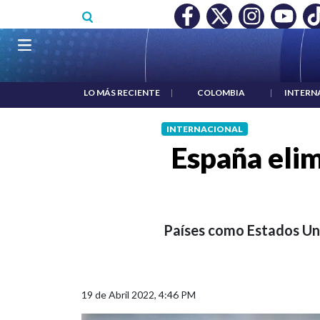
Pasar al contenido principal
IO MÍNIMO NO DESTRUYÓ EMPLEO: JP MORGAN
|
"HABLAR N
Navegación principal
LO MÁS RECIENTE
|
COLOMBIA
|
INTERN
INTERNACIONAL
España elim
Países como Estados Uni
19 de Abril 2022, 4:46 PM