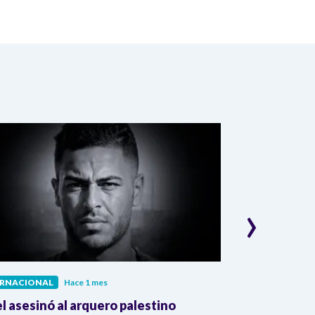
›
ERNACIONAL
Hace 1 mes
INTERNACIONAL
el asesinó al arquero palestino
The Guardian: