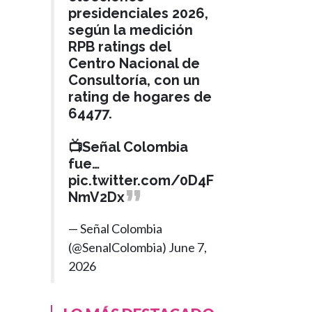
presidenciales 2026,
según la medición
RPB ratings del
Centro Nacional de
Consultoría, con un
rating de hogares de
64477.
📺Señal Colombia
fue…
pic.twitter.com/0D4F
NmV2Dx
— Señal Colombia
(@SenalColombia)
June 7,
INTERNACIONAL
2026
Hace 3 meses
Presidente Petro