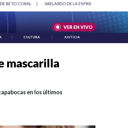
ESPRIELLA Y DMG
|
ACUERDOS ENTRE ESTADOS UNIDOS E IR
VER EN VIVO
A
|
CULTURA
|
JUSTICIA
e mascarilla
tapabocas en los últimos