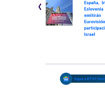
‹
Lula Da Silva
España, I
criticó a Trump y
Eslove
afirmó que no
emitirán
tiene derecho a
Eurovisi
amenazar a otros
participa
países
Israel
Sigue a RTVC Not