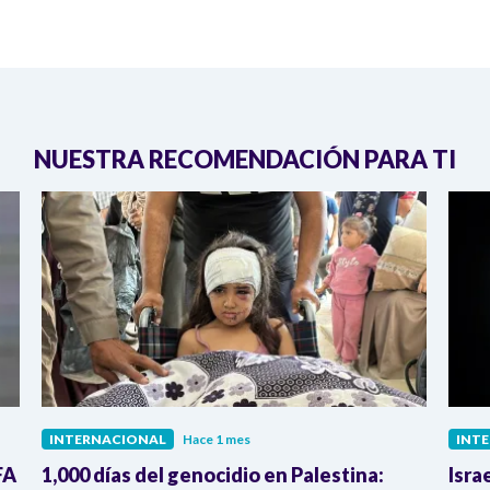
NUESTRA RECOMENDACIÓN PARA TI
INTERNACIONAL
Hace 1 mes
INT
FA
1,000 días del genocidio en Palestina:
Isra