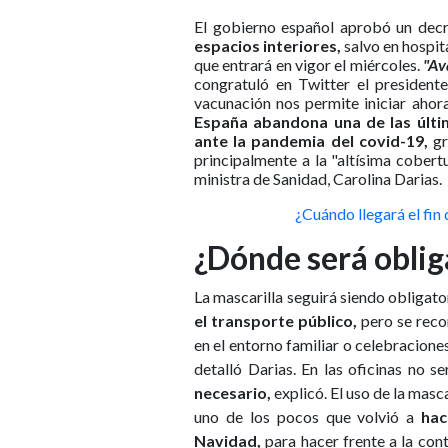
El gobierno español aprobó un dec
espacios interiores,
salvo en hospit
que entrará en vigor el miércoles.
"Av
congratuló en Twitter el president
vacunación nos permite iniciar ahora
España
abandona una de las últim
ante la pandemia del covid-19,
gr
principalmente a la "altísima cobert
ministra de Sanidad, Carolina Darias.
¿Cuándo llegará el fi
¿Dónde será oblig
La mascarilla seguirá siendo obligato
el transporte público,
pero se reco
en el entorno familiar o celebracion
detalló Darias. En las oficinas no se
necesario,
explicó. El uso de la masc
uno de los pocos que volvió a
hac
Navidad,
para hacer frente a la cont