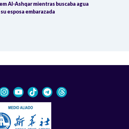
em Al-Ashqar mientras buscaba agua
Colombia impu
 su esposa embarazada
transnacional
Trump