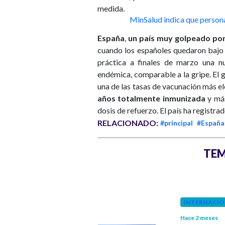
medida.
MinSalud indica que person
España
,
un país muy golpeado por 
cuando los españoles quedaron bajo 
práctica a finales de marzo una n
endémica, comparable a la gripe. El g
una de las tasas de vacunación más e
años totalmente inmunizada
y más
dosis de refuerzo. El país ha registra
RELACIONADO:
#principal
#España
TEM
INTERNACIONAL
INTERNACIO
Hace 3 meses
Hace 2 meses