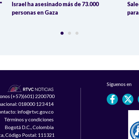
"
Israel ha asesinado más de 73.000
Sale
personas en Gaza
para
Síguenos en
léfonos (+57)(601) 2200700
 nacional: 018000 123 414
ntacto: info@rtvc.gov.co
Términos y condiciones
Bogotá D.C., Colombia
a, Código Postal: 111321