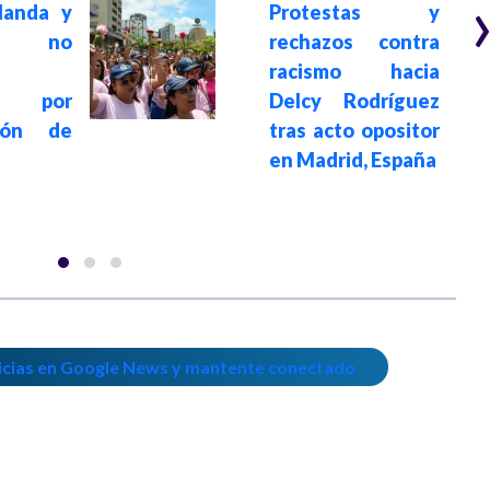
rlanda y
Protestas y
nia no
rechazos contra
racismo hacia
ón por
Delcy Rodríguez
ción de
tras acto opositor
en Madrid, España
icias en Google News y mantente conectado