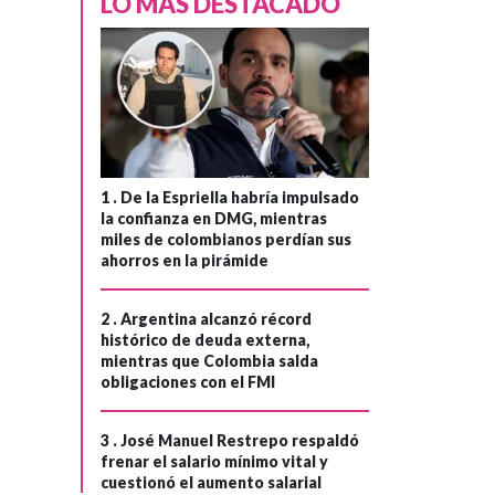
›
LO MÁS DESTACADO
propone unión
demócrata en
Venezuela y
calificó el bloqueo
estadounidense a
Cuba como un
"genocidio"
1 .
De la Espriella habría impulsado
la confianza en DMG, mientras
miles de colombianos perdían sus
ahorros en la pirámide
2 .
Argentina alcanzó récord
histórico de deuda externa,
mientras que Colombia salda
obligaciones con el FMI
3 .
José Manuel Restrepo respaldó
frenar el salario mínimo vital y
cuestionó el aumento salarial