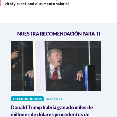
vital y cuestionó el aumento salarial
NUESTRA RECOMENDACIÓN PARA TI
ESTADOS UNIDOS
Hace 1 mes
ESTA
es
Donald Trump habría ganado miles de
Gene
millones de dólares procedentes de
Trump