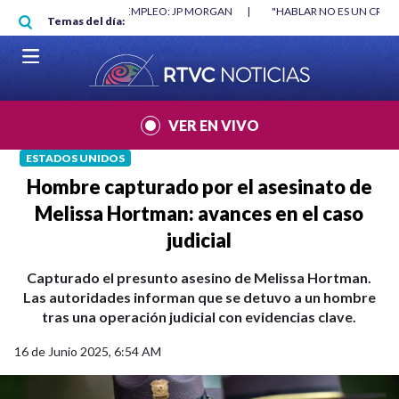
Pasar al contenido principal
RGAN
|
"HABLAR NO ES UN CRIMEN": CARTA DE BETO CORAL
|
ABELAR
Temas del día:
VER EN VIVO
ESTADOS UNIDOS
Hombre capturado por el asesinato de
Melissa Hortman: avances en el caso
judicial
Capturado el presunto asesino de Melissa Hortman.
Las autoridades informan que se detuvo a un hombre
tras una operación judicial con evidencias clave.
16 de Junio 2025, 6:54 AM