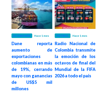
 mes
ECONOMÍA
Hace 1 mes
FÚTBOL
Hace 1 mes
EST
s un
Dane reporta
Radio Nacional de
Hace 1
Do
 y de
aumento de
Colombia transmite
habr
 EE.
exportaciones
la emoción de los
de 
ente
colombianas en más
octavos de final del
dóla
de 19%, cerrando
Mundial de la FIFA
pro
mayo con ganancias
2026 a todo el país
cri
de US$5 mil
se b
millones
su 
pres