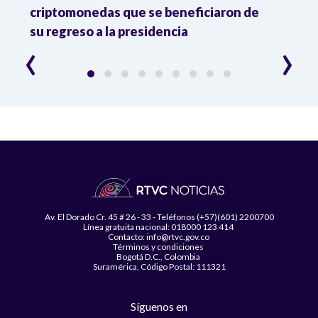
criptomonedas que se beneficiaron de
las 
su regreso a la presidencia
‹
›
Av. El Dorado Cr. 45 # 26 - 33 - Teléfonos (+57)(601) 2200700
Línea gratuita nacional: 018000 123 414
Contacto: info@rtvc.gov.co
Términos y condiciones
Bogotá D.C., Colombia
Suramérica, Código Postal: 111321
Síguenos en