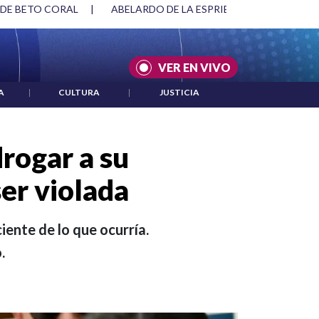
SPRIELLA Y DMG
|
ACUERDOS ENTRE ESTADOS UNIDOS E IRÁ
VER EN VIVO
A
|
CULTURA
|
JUSTICIA
rogar a su
ser violada
iente de lo que ocurría.
.