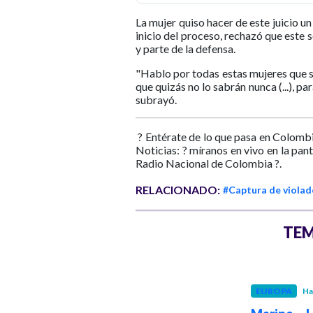
La mujer quiso hacer de este juicio u
inicio del proceso, rechazó que este 
y parte de la defensa.
"Hablo por todas estas mujeres que 
que quizás no lo sabrán nunca (...), p
subrayó.
? Entérate de lo que pasa en Colombi
Noticias: ? míranos en vivo en la pan
Radio Nacional de Colombia ?.
RELACIONADO:
#Captura de violad
TEM
EUROPA
Hace 4 meses
El socialista
EUROPA
Ha
Grégoire retiene