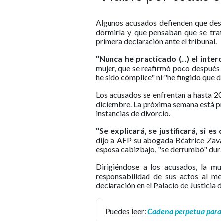
Algunos acusados defienden que des
dormirla y que pensaban que se trat
primera declaración ante el tribunal.
"Nunca he practicado (...) el inte
mujer, que se reafirmó poco después 
he sido cómplice" ni "he fingido que d
Los acusados se enfrentan a hasta 20
diciembre. La próxima semana está pre
instancias de divorcio.
"Se explicará, se justificará, si 
dijo a AFP su abogada Béatrice Zavar
esposa cabizbajo, "se derrumbó" dura
Dirigiéndose a los acusados, la mu
responsabilidad de sus actos al me
declaración en el Palacio de Justicia 
Puedes leer:
Cadena perpetua para 