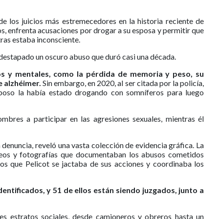
e los juicios más estremecedores en la historia reciente de
s, enfrenta acusaciones por drogar a su esposa y permitir que
ras estaba inconsciente.
 destapado un oscuro abuso que duró casi una década.
cos y mentales, como la pérdida de memoria y peso, su
e alzhéimer.
Sin embargo, en 2020, al ser citada por la policía,
sposo la había estado drogando con somníferos para luego
mbres a participar en las agresiones sexuales, mientras él
 denuncia, reveló una vasta colección de evidencia gráfica. La
deos y fotografías que documentaban los abusos cometidos
os que Pelicot se jactaba de sus acciones y coordinaba los
entificados, y 51 de ellos están siendo juzgados, junto a
es estratos sociales, desde camioneros y obreros hasta un