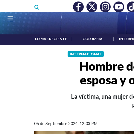
Pasar al contenido principal
O MÍNIMO NO DESTRUYÓ EMPLEO: JP MORGAN
|
"HABLAR NO
Navegación principal
LO MÁS RECIENTE
|
COLOMBIA
|
INTERN
INTERNACIONAL
Hombre de
esposa y o
La víctima, una mujer d
06 de Septiembre 2024, 12:03 PM