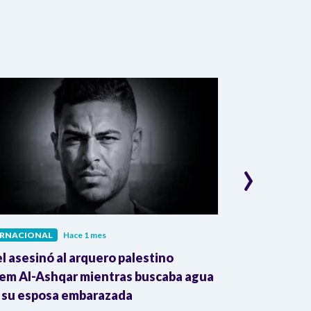
›
ERNACIONAL
Hace 1 mes
INTERNACIONAL
el asesinó al arquero palestino
The Guardian:
em Al-Ashqar mientras buscaba agua
Colombia impu
 su esposa embarazada
transnacional