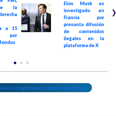
e Pen,
Elon Musk es
de la
investigado en
derecha
Francia por
presunta difusión
a a 15
de contenidos
 por
ilegales en la
 fondos
plataforma de X
icias en Google News y mantente conectado