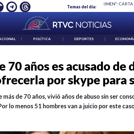
 ES UN CRIMEN": CARTA DE BETO CORAL
|
ABELARDO DE LA E
Temas del día:
ACIONAL
|
POLÍTICA
|
DEPORTES
|
ECONOMÍ
 70 años es acusado de d
frecerla por skype para 
e más de 70 años, vivió años de abuso sin ser consc
Por lo menos 51 hombres van a juicio por este caso