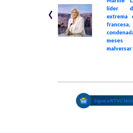
Marine L
‹
París para la
líder 
izquierda en
extrema 
Francia, mientras
francesa,
la ultraderecha
condenad
avanza en las
meses
municipales y
malversar
lidera los sondeos
para 2027
Sigue a RTVC Not