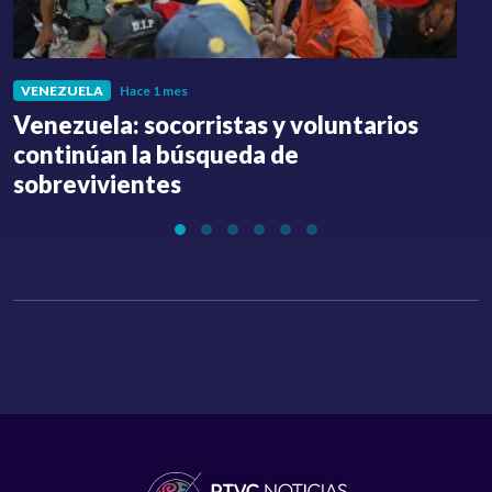
VENEZUELA
Hace 1 mes
Venezuela: socorristas y voluntarios
C
continúan la búsqueda de
a
sobrevivientes
l