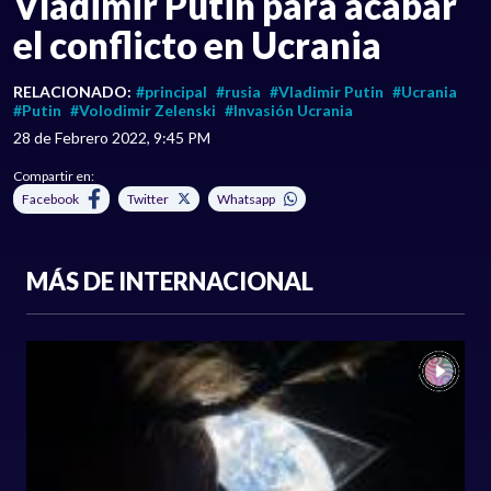
Vladimir Putin para acabar
el conflicto en Ucrania
RELACIONADO:
#principal
#rusia
#Vladimir Putin
#Ucrania
#Putin
#Volodimir Zelenski
#Invasión Ucrania
28 de Febrero 2022, 9:45 PM
Compartir en:
Facebook
Twitter
Whatsapp
MÁS DE INTERNACIONAL