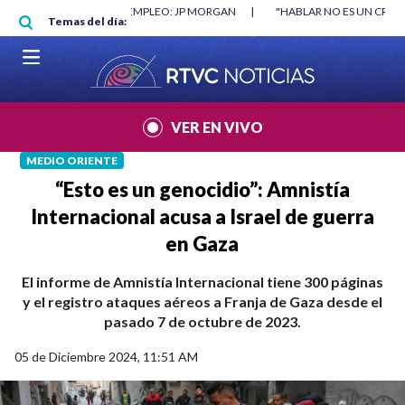
Pasar al contenido principal
RGAN
|
"HABLAR NO ES UN CRIMEN": CARTA DE BETO CORAL
|
ABELAR
Temas del día:
VER EN VIVO
MEDIO ORIENTE
“Esto es un genocidio”: Amnistía
Internacional acusa a Israel de guerra
en Gaza
El informe de Amnistía Internacional tiene 300 páginas
y el registro ataques aéreos a Franja de Gaza desde el
pasado 7 de octubre de 2023.
05 de Diciembre 2024, 11:51 AM