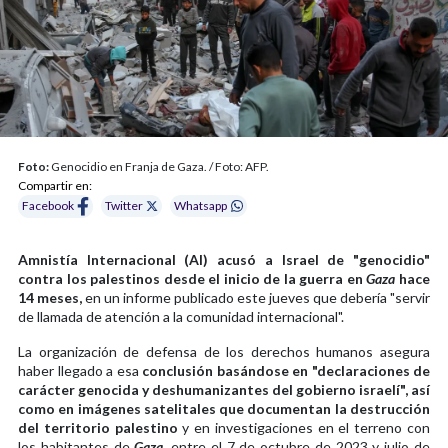
Foto:
Genocidio en Franja de Gaza. / Foto: AFP.
Compartir en:
Facebook
Twitter
Whatsapp
Amnistía Internacional (AI) acusó a Israel de "genocidio"
contra los palestinos desde el inicio de la guerra en
Gaza
hace
14 meses,
en un informe publicado este jueves que debería "servir
de llamada de atención a la comunidad internacional".
La organización de defensa de los derechos humanos asegura
haber llegado a esa
conclusión basándose en "declaraciones de
carácter genocida y deshumanizantes del gobierno israelí", así
como en imágenes satelitales que documentan la destrucción
del territorio palestino
y en investigaciones en el terreno con
los habitantes de
Gaza
, entre el 7 de octubre de 2023 y julio de