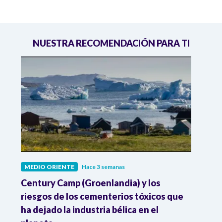
NUESTRA RECOMENDACIÓN PARA TI
MEDIO ORIENTE
Hace 3 semanas
MEDI
al
Century Camp (Groenlandia) y los
Dona
 en
riesgos de los cementerios tóxicos que
contr
ha dejado la industria bélica en el
acue