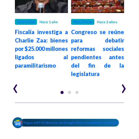
 años
JUSTICIA
Hace 1 año
POLÍTICA
Hace 2 años
COL
irán
Fiscalía investiga a
Congreso se reúne
Tr
e un
Charlie Zaa: bienes
para debatir
Cun
 por
por $25.000 millones
reformas sociales
an
nes,
ligados al
pendientes antes
pre
ómo
paramilitarismo
del fin de la
por
legislatura
basu
‹
›
Sigue a RTVC Noticias en Google News y mantente conectado