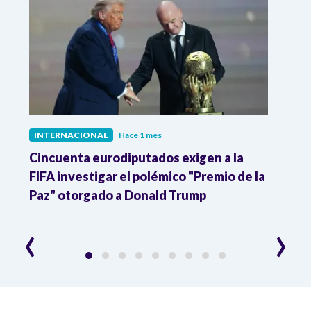
INTERNACIONAL
Hace 1 mes
INTE
Cincuenta eurodiputados exigen a la
1,000
FIFA investigar el polémico "Premio de la
Isra
Paz" otorgado a Donald Trump
pers
‹
›