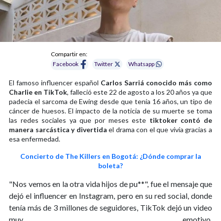
Compartir en:
Facebook
Twitter
Whatsapp
El famoso influencer español
Carlos Sarriá conocido más como
Charlie en TikTok
, falleció este 22 de agosto a los 20 años ya que
padecía el sarcoma de Ewing desde que tenía 16 años, un tipo de
cáncer de huesos. El impacto de la noticia de su muerte se toma
las redes sociales ya que por meses este
tiktoker contó de
manera sarcástica y divertida
el drama con el que vivía gracias a
esa enfermedad.
Concierto de The Killers en Bogotá: ¿Dónde comprar la
boleta?
"Nos vemos en la otra vida hijos de pu**", fue el mensaje que
dejó el influencer en Instagram, pero en su red social, donde
tenía más de 3 millones de seguidores, TikTok dejó un video
muy emotivo.