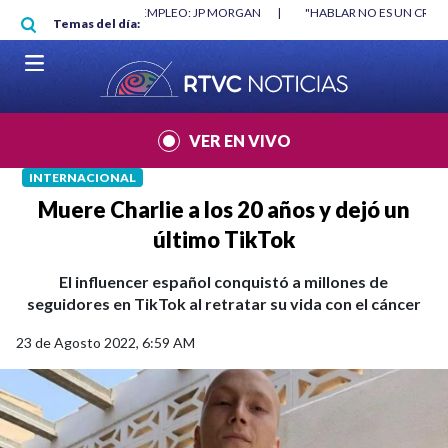
Pasar al contenido principal
O MÍNIMO NO DESTRUYÓ EMPLEO: JP MORGAN
|
"HABLAR NO ES UN CRIME
Temas del día:
L MUNDIAL 2026
|
VER EN VIVO
INTERNACIONAL
Muere Charlie a los 20 años y dejó un
último TikTok
El influencer español conquistó a millones de
seguidores en TikTok al retratar su vida con el cáncer
23 de Agosto 2022, 6:59 AM