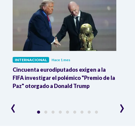
INTERNACIONAL
Hace 1 mes
INTE
Cincuenta eurodiputados exigen a la
1,000
FIFA investigar el polémico "Premio de la
Isra
Paz" otorgado a Donald Trump
pers
‹
›