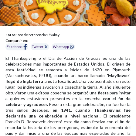
Foto:
Foto de referencia: Pixabay.
Compartir en:
Facebook
Twitter
Whatsapp
El Thanksgiving o el Día de Acción de Gracias es una de las
celebraciones más importantes de Estados Unidos. El origen de
esta festividad se remonta a inicios de 1620 en Plymouth
(Massachusetts, EEUU), cuando un barco llamado
'Mayflower'
llegó de Inglaterra a esta localidad.
Una vez asentados en este
lugar, los indígenas ayudaron a cosechar la tierra. Al año siguiente
obtuvieron una exitosa cosecha se organizó una fiesta para invitar
a quienes estuvieron presentes en la cosecha
con el fin de
celebrar y agradecer.
Pese a esta gran celebración, no fue hasta
tres siglos después,
en 1941, cuando Thanksgiving fue
declarada una celebración a nivel nacional.
El presidente
Franklin D. Roosevelt decretó este día como festivo con el fin de
recordar la historia de los peregrinos, estimular la economía del
país y dar inicio a una de las épocas más esperadas de año: la