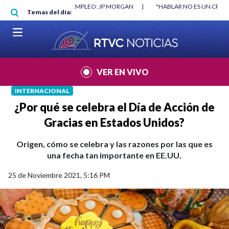
Pasar al contenido principal
RGAN
|
"HABLAR NO ES UN CRIMEN": CARTA DE BETO CORAL
|
ABELAR
Temas del día:
VER EN VIVO
INTERNACIONAL
¿Por qué se celebra el Día de Acción de
Gracias en Estados Unidos?
Origen, cómo se celebra y las razones por las que es
una fecha tan importante en EE.UU.
25 de Noviembre 2021, 5:16 PM