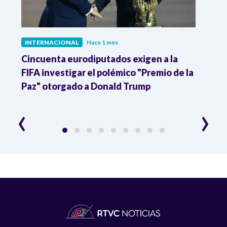
INTERNACIONAL
Hace 1 mes
INTE
Cincuenta eurodiputados exigen a la
1,000
FIFA investigar el polémico "Premio de la
Isra
Paz" otorgado a Donald Trump
pers
‹
›