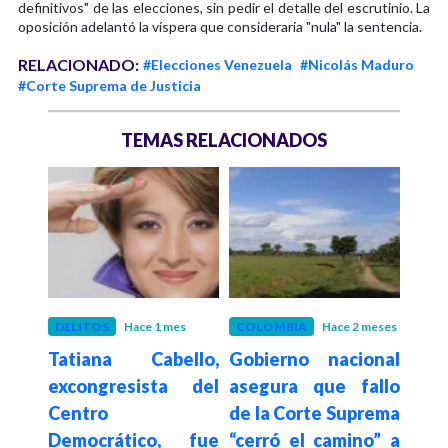
definitivos" de las elecciones, sin pedir el detalle del escrutinio. La
oposición adelantó la víspera que consideraría "nula" la sentencia.
RELACIONADO:
#Elecciones Venezuela
#Nicolás Maduro
#Corte Suprema de Justicia
TEMAS RELACIONADOS
eses
DELITOS
Hace 1 mes
COLOMBIA
Hace 2 meses
EST
ón al
Tatiana Cabello,
Gobierno nacional
Hace 3
Sol
iro
excongresista del
asegura que fallo
ha
ntro
Centro
de la Corte Suprema
US
 por
Democrático, fue
“cerró el camino” a