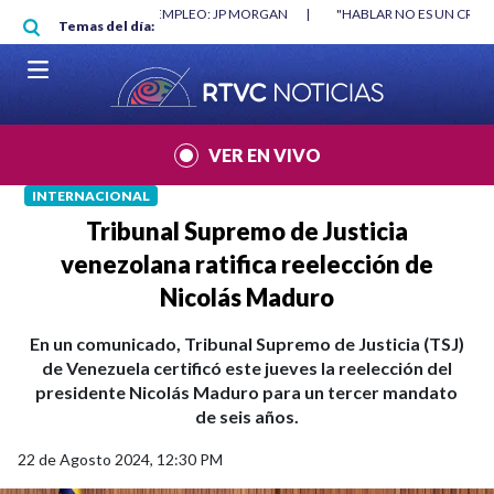
Pasar al contenido principal
RGAN
|
"HABLAR NO ES UN CRIMEN": CARTA DE BETO CORAL
|
ABELAR
Temas del día:
VER EN VIVO
INTERNACIONAL
Tribunal Supremo de Justicia
venezolana ratifica reelección de
Nicolás Maduro
En un comunicado, Tribunal Supremo de Justicia (TSJ)
de Venezuela certificó este jueves la reelección del
presidente Nicolás Maduro para un tercer mandato
de seis años.
22 de Agosto 2024, 12:30 PM