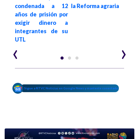
ap
 en
condenada a 12
la Reforma agraria
info
cos
años de prisión por
conf
exigir dinero a
la c
integrantes de su
UTL
‹
›
Sigue a RTVC Noticias en Google News y mantente conectado