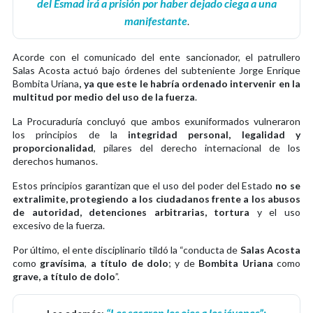
del Esmad irá a prisión por haber dejado ciega a una
manifestante
.
Acorde con el comunicado del ente sancionador, el patrullero
Salas Acosta actuó bajo órdenes del subteniente Jorge Enrique
Bombita Uriana
, ya que este le habría ordenado intervenir en la
multitud por medio del uso de la fuerza
.
La Procuraduría concluyó que ambos exuniformados vulneraron
los principios de la
integridad personal, legalidad y
proporcionalidad
, pilares del derecho internacional de los
derechos humanos.
Estos principios garantizan que el uso del poder del Estado
no se
extralimite, protegiendo a los ciudadanos frente a los abusos
de autoridad, detenciones arbitrarias, tortura
y el uso
excesivo de la fuerza.
Por último, el ente disciplinario tildó la “conducta de
Salas Acosta
como
gravísima
,
a título de dolo
; y de
Bombita Uriana
como
grave, a título de dolo
”.
“Les sacaron los ojos a los jóvenes”: