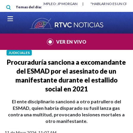
Pasar al contenido principal
RGAN
|
"HABLAR NO ES UN CRIMEN": CARTA DE BETO CORAL
|
ABELAR
Temas del día:
VER EN VIVO
JUDICIALES
Procuraduría sanciona a excomandante
del ESMAD por el asesinato de un
manifestante durante el estallido
social en 2021
El ente disciplinario sancionó a otro patrullero del
ESMAD, quien habría disparado su fusil lanza gas
contra una multitud, provocando lesiones mortales a
otro manifestante.
11 de Mayo 2026, 11:07 AM