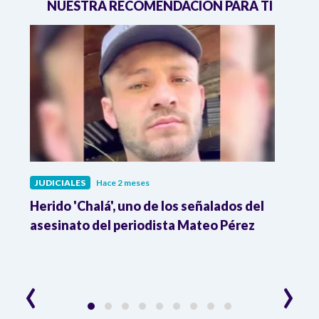
NUESTRA RECOMENDACIÓN PARA TI
JUDICIALES
Hace 2 meses
JUDI
Herido 'Chalá', uno de los señalados del
Colo
o
asesinato del periodista Mateo Pérez
Vene
la m
‹
›