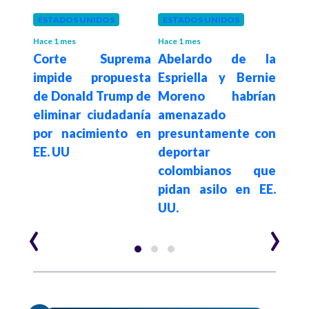
es
ESTADOS UNIDOS
ESTADOS UNIDOS
COL
etro
Prop
Hace 1 mes
Hace 1 mes
Corte Suprema
Abelardo de la
e la
Espr
impide propuesta
Espriella y Bernie
ien
rep
de Donald Trump de
Moreno habrían
con
rie
eliminar ciudadanía
amenazado
s de
der
por nacimiento en
presuntamente con
i la
Col
EE. UU
deportar
a
FID
colombianos que
pidan asilo en EE.
UU.
‹
›