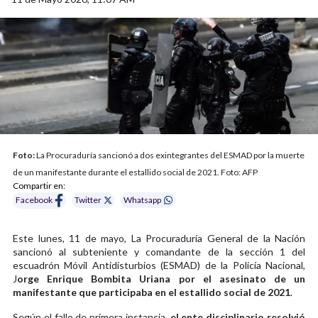
Foto:
La Procuraduría sancionó a dos exintegrantes del ESMAD por la muerte
de un manifestante durante el estallido social de 2021. Foto: AFP
Compartir en:
Facebook
Twitter
Whatsapp
Este lunes, 11 de mayo, La Procuraduría General de la Nación
sancionó al subteniente y comandante de la sección 1 del
escuadrón Móvil Antidisturbios (ESMAD) de la Policía Nacional,
J
orge Enrique Bombita Uriana por el asesinato de un
manifestante que participaba en el estallido social de 2021
.
Según el fallo de primera instancia,
el ente disciplinario resolvió