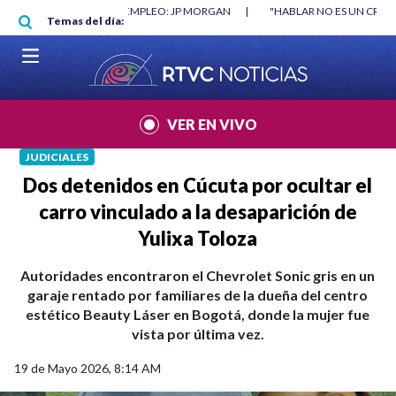
Pasar al contenido principal
RGAN
|
"HABLAR NO ES UN CRIMEN": CARTA DE BETO CORAL
|
ABELAR
Temas del día:
VER EN VIVO
JUDICIALES
Dos detenidos en Cúcuta por ocultar el
carro vinculado a la desaparición de
Yulixa Toloza
Autoridades encontraron el Chevrolet Sonic gris en un
garaje rentado por familiares de la dueña del centro
estético Beauty Láser en Bogotá, donde la mujer fue
vista por última vez.
19 de Mayo 2026, 8:14 AM