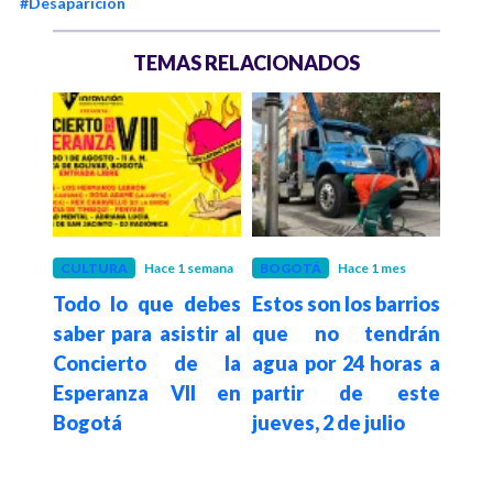
#Desaparición
TEMAS RELACIONADOS
es
CULTURA
Hace 1 semana
BOGOTÁ
Hace 1 mes
BOG
gotá
Todo lo que debes
Estos son los barrios
Así 
elta
saber para asistir al
que no tendrán
Plac
026:
Concierto de la
agua por 24 horas a
reg
os de
Esperanza VII en
partir de este
par
Bogotá
jueves, 2 de julio
Bog