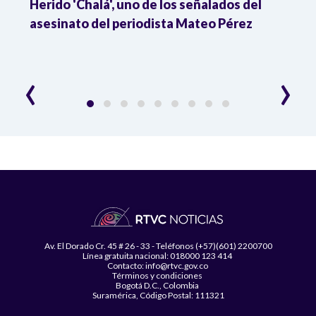
Herido 'Chalá', uno de los señalados del
Colo
o
asesinato del periodista Mateo Pérez
Vene
la m
‹
›
Av. El Dorado Cr. 45 # 26 - 33 - Teléfonos (+57)(601) 2200700
Línea gratuita nacional: 018000 123 414
Contacto: info@rtvc.gov.co
Términos y condiciones
Bogotá D.C., Colombia
Suramérica, Código Postal: 111321