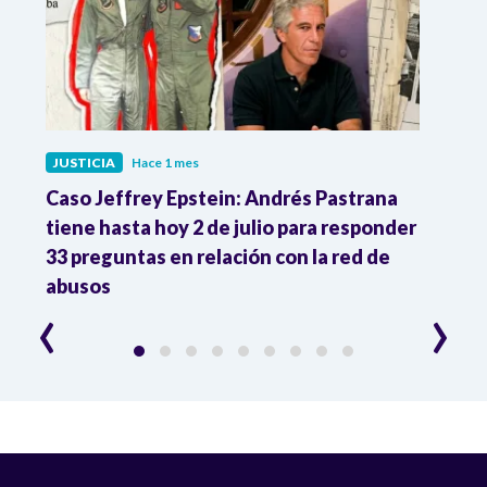
JUSTICIA
Hace 1 mes
JUST
ón
Caso Jeffrey Epstein: Andrés Pastrana
La JE
cia
tiene hasta hoy 2 de julio para responder
y mil
33 preguntas en relación con la red de
Colo
abusos
‹
›