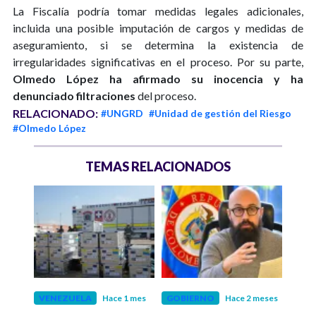
La Fiscalía podría tomar medidas legales adicionales,
incluida una posible imputación de cargos y medidas de
aseguramiento, si se determina la existencia de
irregularidades significativas en el proceso. Por su parte,
Olmedo López ha afirmado su inocencia y ha
denunciado filtraciones
del proceso.
RELACIONADO:
#UNGRD
#Unidad de gestión del Riesgo
#Olmedo López
TEMAS RELACIONADOS
eses
VENEZUELA
Hace 1 mes
GOBIERNO
Hace 2 meses
POLÍ