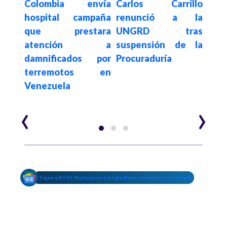
gotá
Colombia envía
Carlos Carrillo
Proc
ertad
hospital campaña
renunció a la
sus
o de
que prestara
UNGRD tras
carg
el ex
atención a
suspensión de la
de l
damnificados por
Procuraduría
Car
terremotos en
emba
Venezuela
Alfr
‹
›
Sigue a RTVC Noticias en Google News y mantente conectado