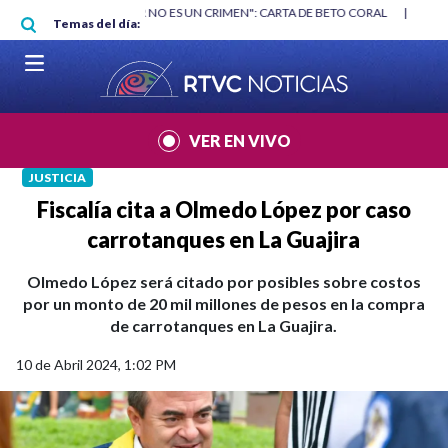
Pasar al contenido principal
RGAN
|
"HABLAR NO ES UN CRIMEN": CARTA DE BETO CORAL
|
ABELAR
Temas del día:
VER EN VIVO
JUSTICIA
Fiscalía cita a Olmedo López por caso
carrotanques en La Guajira
Olmedo López será citado por posibles sobre costos
por un monto de 20 mil millones de pesos en la compra
de carrotanques en La Guajira.
10 de Abril 2024, 1:02 PM