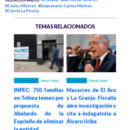
#Carlos Mattos
#Empresario Carlos Mattos
#Cárcel La Picota
TEMAS RELACIONADOS
eses
COLOMBIA
Hace 1 mes
JUSTICIA
Hace 1 mes
POLÍ
alía
INPEC: 750 familias
Masacres de El Aro
Pre
de de
en Tolima temen por
y La Granja: Fiscalía
denu
 tras
propuesta de
abre investigación y
CP
Abelardo de la
cita a indagatoria a
am
Espriella de eliminar
Álvaro Uribe
dest
la entidad
med