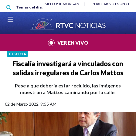
Pasar al contenido principal
RGAN
|
"HABLAR NO ES UN CRIMEN": CARTA DE BETO CORAL
|
ABELAR
Temas del día:
VER EN VIVO
JUSTICIA
Fiscalía investigará a vinculados con
salidas irregulares de Carlos Mattos
Pese a que debería estar recluido, las imágenes
muestran a Mattos caminando por la calle.
02 de Marzo 2022, 9:55 AM