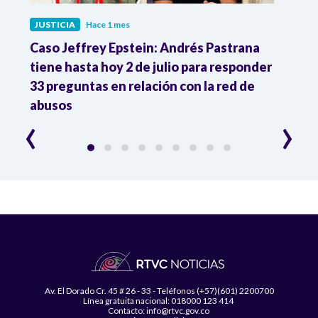
JUSTICIA
Hace 1 mes
JUST
ón
Caso Jeffrey Epstein: Andrés Pastrana
La JE
cia
tiene hasta hoy 2 de julio para responder
y mil
33 preguntas en relación con la red de
Colo
abusos
‹
›
Av. El Dorado Cr. 45 # 26 - 33 - Teléfonos (+57)(601) 2200700
Línea gratuita nacional: 018000 123 414
Contacto: info@rtvc.gov.co