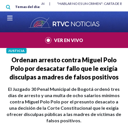
Pasar al contenido principal
RGAN
|
"HABLAR NO ES UN CRIMEN": CARTA DE BETO CORAL
|
ABELAR
Temas del día:
VER EN VIVO
JUSTICIA
Ordenan arresto contra Miguel Polo
Polo por desacatar fallo que le exigía
disculpas a madres de falsos positivos
El Juzgado 30 Penal Municipal de Bogotá ordenó tres
días de arresto y una multa de ocho salarios mínimos
contra Miguel Polo Polo por el presunto desacato a
una decisión de la Corte Constitucional que le exigía
ofrecer disculpas públicas a las madres de víctimas de
falsos positivos.