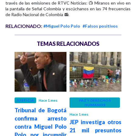
través de las emisiones de RTVC Noticias: 📺 Míranos en vivo en
la pantalla de Señal Colombia y escúchanos en las 74 frecuencias
de Radio Nacional de Colombia 📻.
RELACIONADO:
#Miguel Polo Polo
#Falsos positivos
TEMAS RELACIONADOS
eses
JUSTICIA
Hace 1 mes
PAZ Y DERECHOS
POLÍ
HUMANOS
a le
Tribunal de Bogotá
¿In
Hace 1 mes
 que
confirma arresto
Es
JEP investiga otros
su
contra Miguel Polo
maqu
21 mil presuntos
d por
Polo por incumplir
po