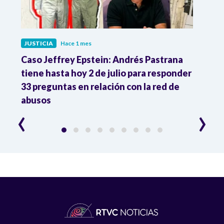
JUSTICIA
Hace 1 mes
JUST
a
Caso Jeffrey Epstein: Andrés Pastrana
La JE
2
tiene hasta hoy 2 de julio para responder
y mil
33 preguntas en relación con la red de
Colo
abusos
‹
›