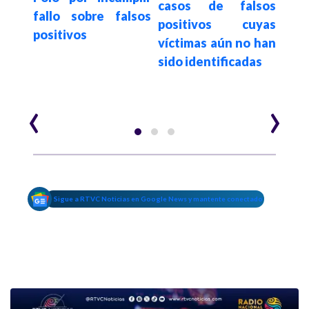
casos de falsos
lesa
fallo sobre falsos
tra
positivos cuyas
alsos
positivos
impu
víctimas aún no han
de l
sido identificadas
‹
›
Sigue a RTVC Noticias en Google News y mantente conectado