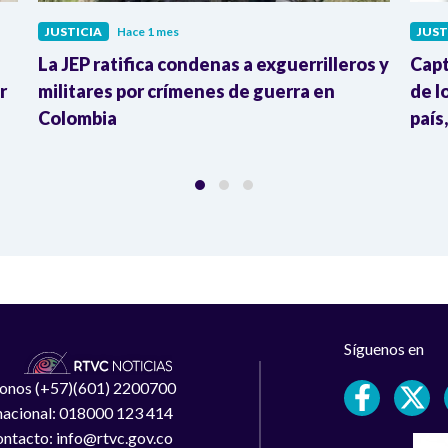
JUSTICIA
Hace 1 mes
JUST
La JEP ratifica condenas a exguerrilleros y
Capt
r
militares por crímenes de guerra en
de l
Colombia
país
Síguenos en
léfonos (+57)(601) 2200700
 nacional: 018000 123 414
ntacto: info@rtvc.gov.co