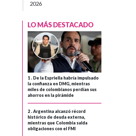
›
uso de símbolos
2026
patrios en
propaganda de
LO MÁS DESTACADO
Abelardo de la
Espriella
1 .
De la Espriella habría impulsado
la confianza en DMG, mientras
miles de colombianos perdían sus
ahorros en la pirámide
2 .
Argentina alcanzó récord
histórico de deuda externa,
mientras que Colombia salda
obligaciones con el FMI