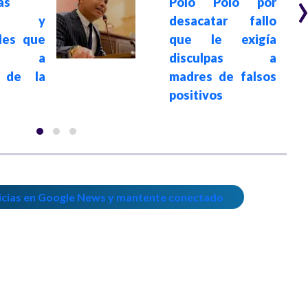
as
Polo Polo por
cas y
desacatar fallo
ales que
que le exigía
san a
disculpas a
 de la
madres de falsos
positivos
icias en Google News y mantente conectado