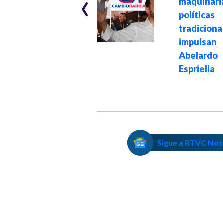
‹
el candidato de
maquinari
Tumaco que le
políti
arrebató la curul
tradicion
afro a Miguel Polo
impul
Polo en
Abelardo
elecciones 2026
Espriella
Sigue a RTVC Not