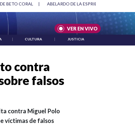
SPRIELLA Y DMG
|
ACUERDOS ENTRE ESTADOS UNIDOS E IRÁ
VER EN VIVO
A
|
CULTURA
|
JUSTICIA
to contra
sobre falsos
ulta contra Miguel Polo
de víctimas de falsos