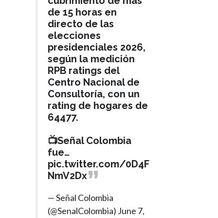
cubrimiento de más
de 15 horas en
directo de las
elecciones
presidenciales 2026,
según la medición
RPB ratings del
Centro Nacional de
Consultoría, con un
rating de hogares de
64477.
📺Señal Colombia
fue…
pic.twitter.com/0D4F
NmV2Dx
POLÍTICA
Hace 1 mes
— Señal Colombia
Tribunal prohíbe
(@SenalColombia)
June 7,