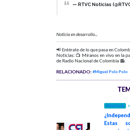
— RTVC Noticias (@RTVC
Noticia en desarrollo...
📢 Entérate de lo que pasa en Colomb
Noticias: 📺 Míranos en vivo en la p
de Radio Nacional de Colombia 📻.
RELACIONADO:
#Miguel Polo Polo
TEM
POLÍTICA
H
POLÍTICA
¿Independ
Hace 5 meses
Oscar Benavides:
Estas s