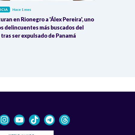
ICIA
Hace 1 mes
JUSTICIA
Hace 
uran en Rionegro a 'Álex Pereira', uno
¡Alerta! Prop
os delincuentes más buscados del
ponen en ries
, tras ser expulsado de Panamá
Constitución,