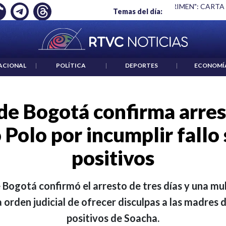
 ES UN CRIMEN": CARTA DE BETO CORAL
|
ABELARDO DE LA E
Temas del día:
ACIONAL
|
POLÍTICA
|
DEPORTES
|
ECONOMÍ
 de Bogotá confirma arres
 Polo por incumplir fallo 
positivos
e Bogotá confirmó el arresto de tres días y una m
a orden judicial de ofrecer disculpas a las madres 
positivos de Soacha.