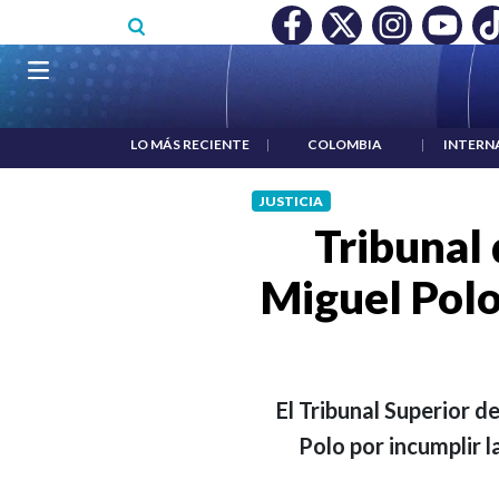
Pasar al contenido principal
O MÍNIMO NO DESTRUYÓ EMPLEO: JP MORGAN
|
"HABLAR NO
Navegación principal
LO MÁS RECIENTE
|
COLOMBIA
|
INTERN
JUSTICIA
Tribunal
Miguel Polo
El Tribunal Superior d
Polo por incumplir l