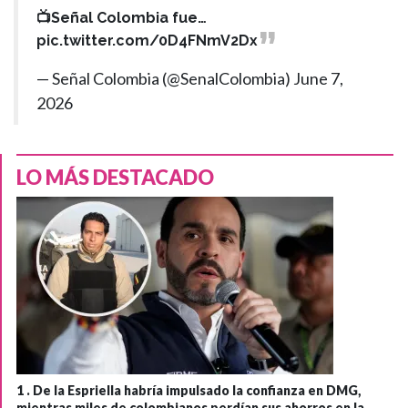
📺Señal Colombia fue…
pic.twitter.com/0D4FNmV2Dx
— Señal Colombia (@SenalColombia)
June 7,
2026
LO MÁS DESTACADO
1 .
De la Espriella habría impulsado la confianza en DMG,
mientras miles de colombianos perdían sus ahorros en la