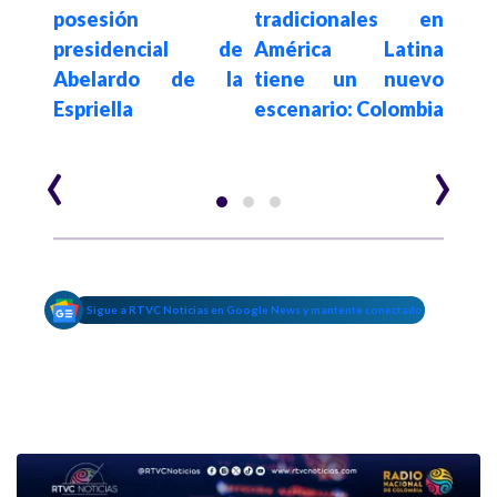
mane
ción
posesión
tradicionales en
la m
io ni
presidencial de
América Latina
que
orma
Abelardo de la
tiene un nuevo
hace
Espriella
escenario: Colombia
Pet
‹
›
Sigue a RTVC Noticias en Google News y mantente conectado