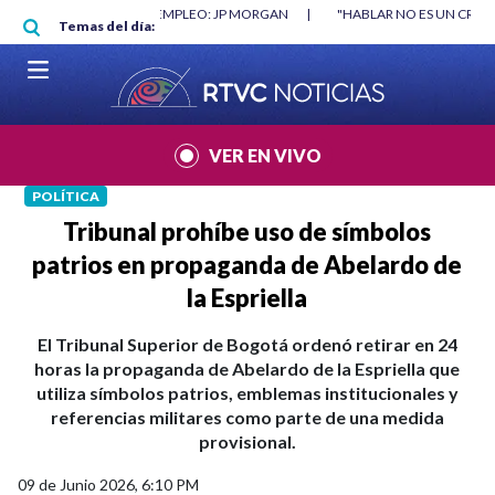
Pasar al contenido principal
RGAN
|
"HABLAR NO ES UN CRIMEN": CARTA DE BETO CORAL
|
ABELAR
Temas del día:
VER EN VIVO
POLÍTICA
Tribunal prohíbe uso de símbolos
patrios en propaganda de Abelardo de
la Espriella
El Tribunal Superior de Bogotá ordenó retirar en 24
horas la propaganda de Abelardo de la Espriella que
utiliza símbolos patrios, emblemas institucionales y
referencias militares como parte de una medida
provisional.
09 de Junio 2026, 6:10 PM