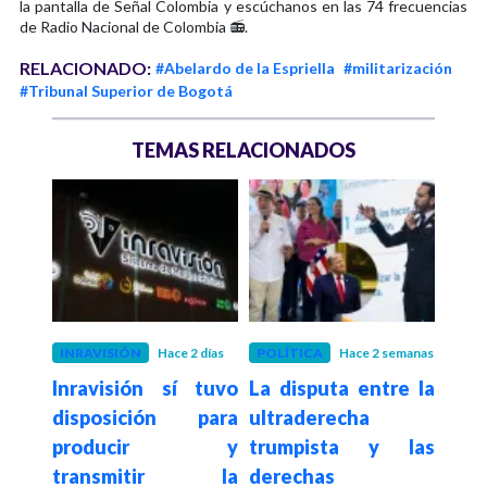
la pantalla de Señal Colombia y escúchanos en las 74 frecuencias
de Radio Nacional de Colombia 📻.
RELACIONADO:
#Abelardo de la Espriella
#militarización
#Tribunal Superior de Bogotá
TEMAS RELACIONADOS
 mes
INRAVISIÓN
Hace 2 días
POLÍTICA
Hace 2 semanas
EDU
l de
Inravisión sí tuvo
La disputa entre la
Hace 4
"Ge
 que
disposición para
ultraderecha
con
eso
producir y
trumpista y las
niv
o es
transmitir la
derechas