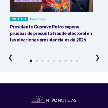
POLÍTICA
Hace 2 días
POLÍ
ia
Presidente Gustavo Petro expone
La d
pruebas de presunto fraude electoral en
trum
las elecciones presidenciales de 2026
en A
esce
‹
›