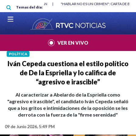
Pasar al contenido principal
RGAN
|
"HABLAR NO ES UN CRIMEN": CARTA DE BETO CORAL
|
ABELAR
Temas del día:
VER EN VIVO
POLÍTICA
Iván Cepeda cuestiona el estilo político
de De la Espriella y lo califica de
“agresivo e irascible”
Al caracterizar a Abelardo de la Espriella como
"agresivo e irascible", el candidato Iván Cepeda señaló
que a los gritos e intimidaciones de la oposición se les
derrota con la fuerza de la "firme serenidad"
09 de Junio 2026, 5:49 PM