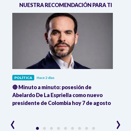
NUESTRA RECOMENDACIÓN PARA TI
POLÍTICA
Hace 2 días
POLÍ
🔴 Minuto a minuto: posesión de
Gabin
Abelardo De La Espriella como nuevo
qued
presidente de Colombia hoy 7 de agosto
mini
‹
›