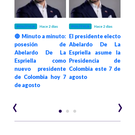
 mes
POLÍTICA
Hace 2 días
POLÍTICA
Hace 2 días
INRA
será
🔴 Minuto a minuto:
El presidente electo
Inra
lo”:
posesión de
Abelardo De La
dis
etro
Abelardo De La
Espriella asume la
pr
que
Espriella como
Presidencia de
tr
 el
nuevo presidente
Colombia este 7 de
pos
7 de
de Colombia hoy 7
agosto
pre
de agosto
Abe
Espr
‹
›