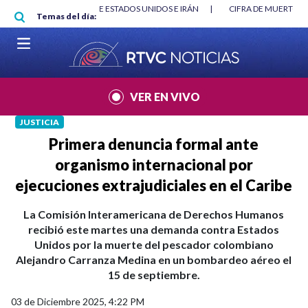
Pasar al contenido principal
G
|
ACUERDOS ENTRE ESTADOS UNIDOS E IRÁN
|
CIFRA DE MUERTOS 
Temas del día:
VER EN VIVO
JUSTICIA
Primera denuncia formal ante
organismo internacional por
ejecuciones extrajudiciales en el Caribe
La Comisión Interamericana de Derechos Humanos
recibió este martes una demanda contra Estados
Unidos por la muerte del pescador colombiano
Alejandro Carranza Medina en un bombardeo aéreo el
15 de septiembre.
03 de Diciembre 2025, 4:22 PM