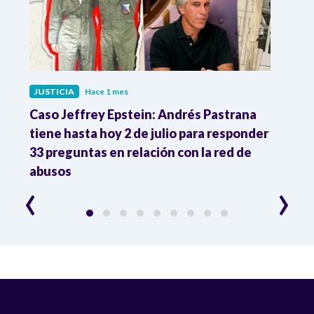
JUSTICIA
Hace 1 mes
JUST
ón
Caso Jeffrey Epstein: Andrés Pastrana
La JE
cia
tiene hasta hoy 2 de julio para responder
y mil
33 preguntas en relación con la red de
Colo
abusos
‹
›