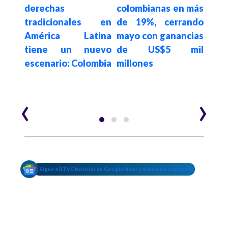
FIFA
derechas
colombianas en más
octa
 el
tradicionales en
de 19%, cerrando
Mund
emio
América Latina
mayo con ganancias
2026
rgado
tiene un nuevo
de US$5 mil
escenario: Colombia
millones
‹
›
Sigue a RTVC Noticias en Google News y mantente conectado