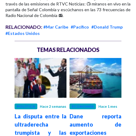
través de las emisiones de RTVC Noticias: 📺 míranos en vivo en la
pantalla de Señal Colombia y escúchanos en las 73 frecuencias de
Radio Nacional de Colombia 📻.
RELACIONADO:
#Mar Caribe
#Pacífico
#Donald Trump
#Estados Unidos
TEMAS RELACIONADOS
POLÍTICA
Hace 2 semanas
ECONOMÍA
Hace 1 mes
FÚT
La disputa entre la
Dane reporta
Rad
ultraderecha
aumento de
Colo
trumpista y las
exportaciones
la 