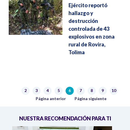
Ejército reportó
hallazgo y
destrucción
controlada de 43
explosivos en zona
rural de Rovira,
Tolima
Paginación
2
3
4
5
6
7
8
9
10
Página
Página
Página
Página
Página actual
Página
Página
Página
Página
Página anterior
Siguiente página
Página anterior
Página siguiente
NUESTRA RECOMENDACIÓN PARA TI