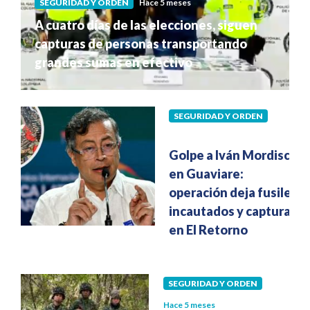
SEGURIDAD Y ORDEN
Hace 5 meses
A cuatro días de las elecciones, siguen
capturas de personas transportando
grandes sumas en efectivo
SEGURIDAD Y ORDEN
Hace 5 meses
Golpe a Iván Mordisco
en Guaviare:
operación deja fusiles
incautados y capturas
en El Retorno
SEGURIDAD Y ORDEN
Hace 5 meses