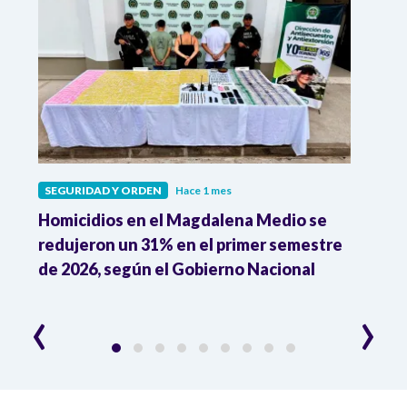
SEGURIDAD Y ORDEN
Hace 1 mes
SEGU
o
Homicidios en el Magdalena Medio se
"Aqu
redujeron un 31% en el primer semestre
susp
de 2026, según el Gobierno Nacional
de l
irre
‹
›