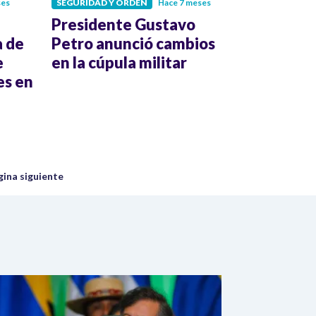
ses
SEGURIDAD Y ORDEN
Hace 7 meses
Presidente Gustavo
a de
Petro anunció cambios
e
en la cúpula militar
es en
uiente página
gina siguiente