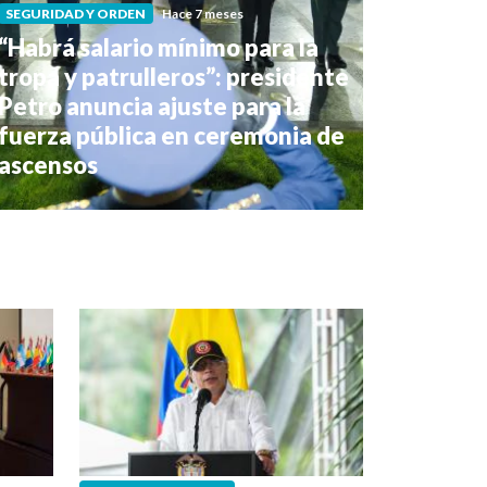
SEGURIDAD Y ORDEN
Hace 7 meses
“Habrá salario mínimo para la
tropa y patrulleros”: presidente
Petro anuncia ajuste para la
fuerza pública en ceremonia de
ascensos