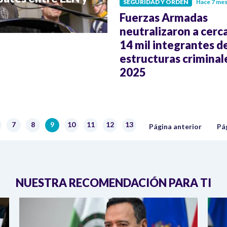
SEGURIDAD Y ORDEN
Hace 7 me
Fuerzas Armadas
neutralizaron a cerc
14 mil integrantes d
estructuras criminal
2025
Página anterior
Sig
7
8
9
10
11
12
13
ágina
Página
Página
Página actual
Página
Página
Página
Página
Página anterior
Pá
NUESTRA RECOMENDACIÓN PARA TI