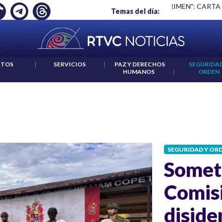
LAR NO ES UN CRIMEN": CARTA DE BETO CORAL
|
ABELARDO D
Temas del día:
ITOS
|
SERVICIOS
|
PAZ Y DERECHOS
SEGURIDAD
HUMANOS
|
ORDEN
SEGURIDAD Y OR
Someti
Comisi
diside