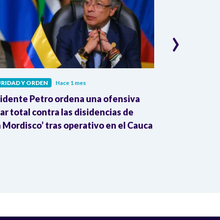
›
RIDAD Y ORDEN
Hace 1 mes
SEGURIDAD Y OR
idente Petro ordena una ofensiva
Cauca: tropas
tar total contra las disidencias de
alias "Ñeque"
n Mordisco’ tras operativo en el Cauca
por Estados 
alias "Marlon