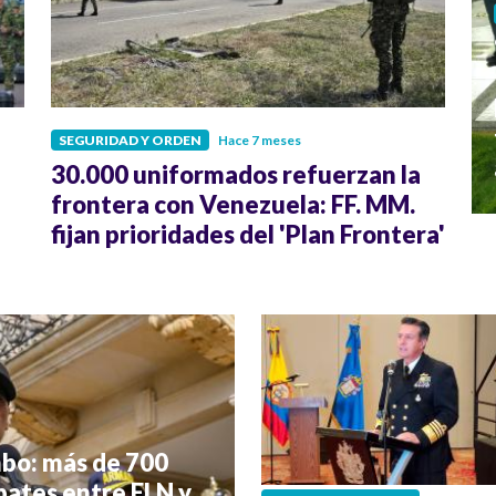
SEGURIDAD Y ORDEN
Hace 7 meses
30.000 uniformados refuerzan la
frontera con Venezuela: FF. MM.
fijan prioridades del 'Plan Frontera'
mbo: más de 700
ates entre ELN y