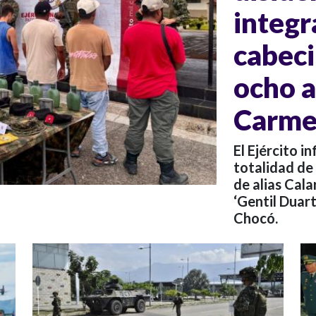
integr
cabeci
ocho a
Carme
El Ejército i
totalidad de 
de alias Cal
‘Gentil Duart
Chocó.