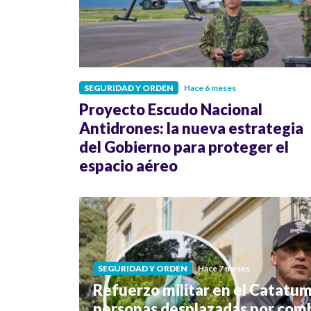
SEGURIDAD Y ORDEN
Hace 6 meses
Proyecto Escudo Nacional
Antidrones: la nueva estrategia
del Gobierno para proteger el
espacio aéreo
SEGURIDAD Y ORDEN
Hace 7 meses
Refuerzo militar en el Catatu
personas desplazadas por comb