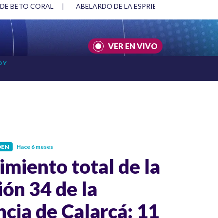
E LA ESPRIELLA Y DMG
|
ACUERDOS ENTRE ESTADOS UNIDOS
VER EN VIVO
 Y
DEN
Hace 6 meses
miento total de la
ón 34 de la
ncia de Calarcá: 11