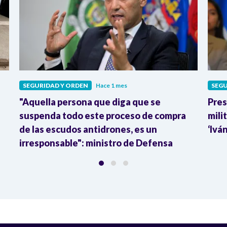
SEGURIDAD Y ORDEN
Hace 1 mes
SEGU
"Aquella persona que diga que se
Pres
e
suspenda todo este proceso de compra
mili
de las escudos antidrones, es un
‘Ivá
irresponsable": ministro de Defensa