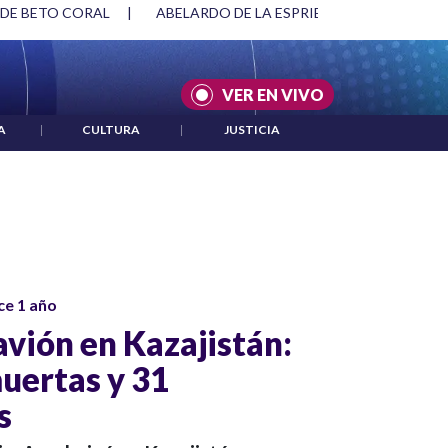
 DE BETO CORAL
|
ABELARDO DE LA ESPRIELLA Y DMG
|
VER EN VIVO
A
|
CULTURA
|
JUSTICIA
ce 1 año
avión en Kazajistán:
uertas y 31
s