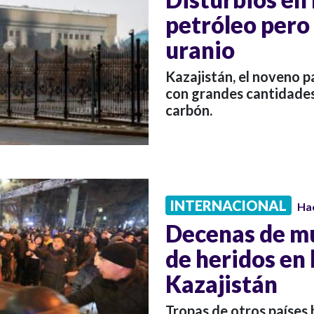
petróleo pero 
uranio
Kazajistán, el noveno 
con grandes cantidades
carbón.
INTERNACIONAL
Ha
Decenas de mu
de heridos en 
Kazajistán
Tropas de otros países