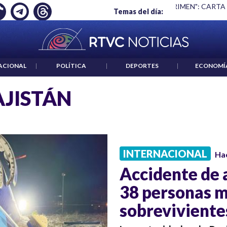
Ó EMPLEO: JP MORGAN
|
"HABLAR NO ES UN CRIMEN": CARTA
Temas del día:
ACIONAL
|
POLÍTICA
|
DEPORTES
|
ECONOMÍ
JISTÁN
INTERNACIONAL
Ha
Accidente de 
38 personas m
sobreviviente