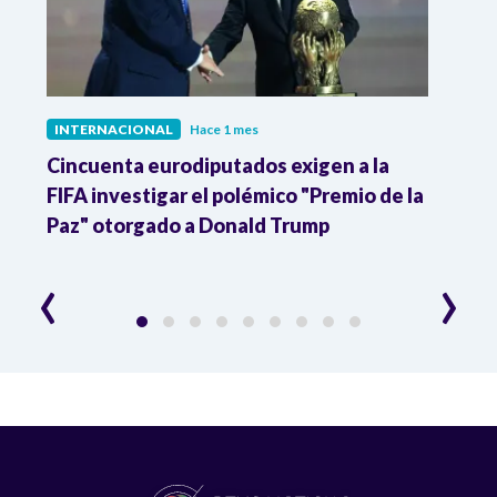
INTERNACIONAL
Hace 1 mes
INTE
Cincuenta eurodiputados exigen a la
1,000
FIFA investigar el polémico "Premio de la
Isra
Paz" otorgado a Donald Trump
pers
‹
›