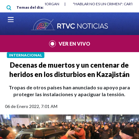
Pasar al contenido principal
RGAN
|
"HABLAR NO ES UN CRIMEN": CARTA DE BETO CORAL
|
ABELAR
Temas del día:
VER EN VIVO
INTERNACIONAL
Decenas de muertos y un centenar de
heridos en los disturbios en Kazajistán
Tropas de otros países han anunciado su apoyo para
proteger las instalaciones y apaciguar la tensión.
06 de Enero 2022, 7:01 AM