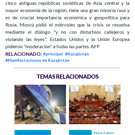
cinco antiguas repúblicas soviéticas de Asia central y la
mayor economía de la región, tiene una gran minoría rusa y
es de crucial importancia económica y geopolítica para
Rusia. Moscú pidió el miércoles que la crisis se resuelva
mediante el diálogo "y no con disturbios callejeros y
violando las leyes". Estados Unidos y la Unión Europea
pidieron "moderación" a todas las partes. AFP
RELACIONADO:
#principal
#Kazajistán
#Manifestaciones en Kazajistán
TEMAS RELACIONADOS
 años
INTERNACIONAL
POLÍTICA
Hace 2 años
COL