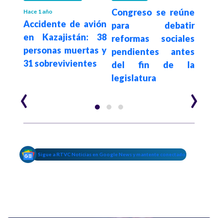
irán
Congreso se reúne
Tr
Hace 1 año
Accidente de avión
e un
para debatir
Cun
en Kazajistán: 38
 por
reformas sociales
an
personas muertas y
nes,
pendientes antes
pre
31 sobrevivientes
ómo
del fin de la
por
legislatura
basu
‹
›
Sigue a RTVC Noticias en Google News y mantente conectado