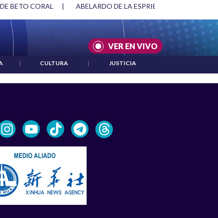
 DE BETO CORAL
|
ABELARDO DE LA ESPRIELLA Y DMG
|
VER EN VIVO
A
|
CULTURA
|
JUSTICIA