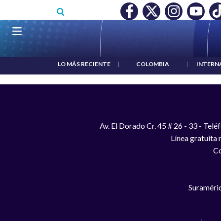
Pasar al contenido principal
RECONOCIMIENTO A RTVC
|
SALARIO MÍNIMO NO DESTRUY
Navegación principal
LO MÁS RECIENTE
|
COLOMBIA
|
INTERN
Av. El Dorado Cr. 45 # 26 - 33 - Te
Línea gratuita
Co
Suraméric