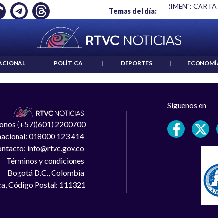
Ó EMPLEO: JP MORGAN
|
"HABLAR NO ES UN CRIMEN": CARTA
Temas del día:
ACIONAL
|
POLÍTICA
|
DEPORTES
|
ECONOMÍ
Síguenos en
léfonos (+57)(601) 2200700
 nacional: 018000 123 414
ntacto: info@rtvc.gov.co
Términos y condiciones
Bogotá D.C., Colombia
a, Código Postal: 111321