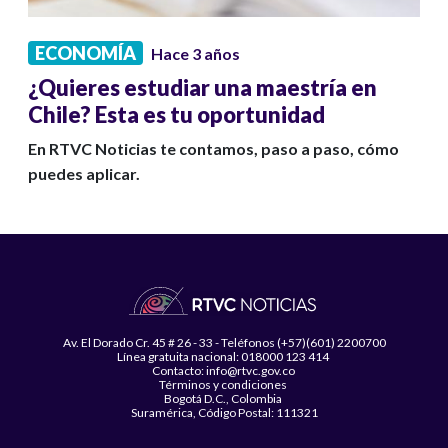
ECONOMÍA
Hace 3 años
¿Quieres estudiar una maestría en
Chile? Esta es tu oportunidad
En RTVC Noticias te contamos, paso a paso, cómo
puedes aplicar.
Av. El Dorado Cr. 45 # 26 - 33 - Teléfonos (+57)(601) 2200700
Línea gratuita nacional: 018000 123 414
Contacto: info@rtvc.gov.co
Términos y condiciones
Bogotá D.C., Colombia
Suramérica, Código Postal: 111321